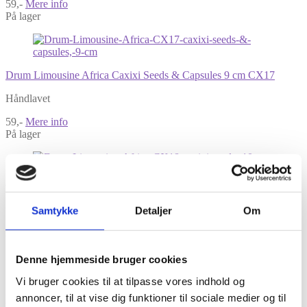
59,-
Mere info
På lager
Drum Limousine Africa Caxixi Seeds & Capsules 9 cm CX17
Håndlavet
59,-
Mere info
På lager
Drum Limousine Africa Caxixi Seeds 10 cm CX18
Håndlavet
Samtykke
Detaljer
Om
159,-
Mere info
På lager
Denne hjemmeside bruger cookies
Vi bruger cookies til at tilpasse vores indhold og
annoncer, til at vise dig funktioner til sociale medier og til
Drum Limousine Africa Caxixi Seeds & Capsules 10 cm CX19