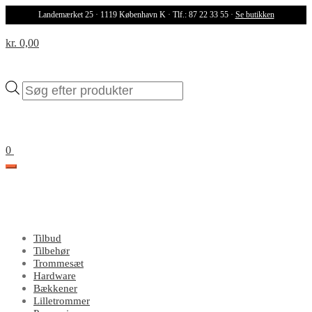
Landemærket 25 · 1119 København K · Tlf.: 87 22 33 55 ·
Se butikken
kr. 0,00
Products
search
0
Tilbud
Tilbehør
Trommesæt
Hardware
Bækkener
Lilletrommer