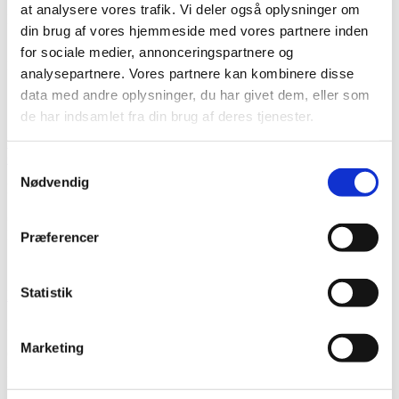
at analysere vores trafik. Vi deler også oplysninger om
Håndlavet
din brug af vores hjemmeside med vores partnere inden
59,-
Mere info
for sociale medier, annonceringspartnere og
Ikke på lager
analysepartnere. Vores partnere kan kombinere disse
data med andre oplysninger, du har givet dem, eller som
de har indsamlet fra din brug af deres tjenester.
Drum Limousine Africa Double Calabash Caxixi Seeds & Capsules
CX20
Samtykkevalg
Nødvendig
Håndlavet
69,-
Mere info
På lager
Præferencer
Statistik
Drum Limousine Africa Three Caxixi Seeds CX21
Håndlavet
Marketing
99,-
Mere info
På lager