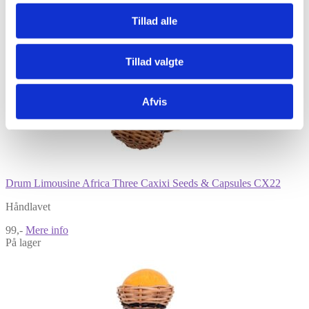
Tillad alle
Tillad valgte
Afvis
Drum Limousine Africa Three Caxixi Seeds & Capsules CX22
Håndlavet
99,-
Mere info
På lager