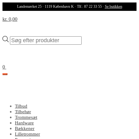
Landemærket 25 · 1119 København K · Tlf.: 87 22 33 55 ·
Se butikken
kr. 0,00
Products
search
0
Tilbud
Tilbehør
Trommesæt
Hardware
Bækkener
Lilletrommer