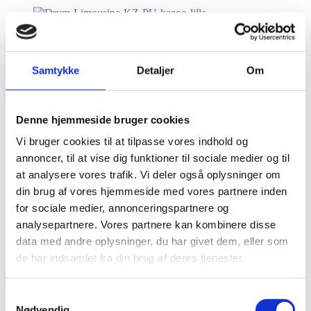
Drum Limousine Kazoo Purple KZ-PU
Farve: Purple
Samtykke
Detaljer
Om
19,-
Mere info
På lager
Denne hjemmeside bruger cookies
Vi bruger cookies til at tilpasse vores indhold og
Drum Limousine Kazoo Grøn KZ-GR
annoncer, til at vise dig funktioner til sociale medier og til
Farve: Grøn
at analysere vores trafik. Vi deler også oplysninger om
19,-
Mere info
din brug af vores hjemmeside med vores partnere inden
På lager
for sociale medier, annonceringspartnere og
analysepartnere. Vores partnere kan kombinere disse
data med andre oplysninger, du har givet dem, eller som
Drum Limousine Kazoo Blå KZ-BL
de har indsamlet fra din brug af deres tjenester.
Farve: Blå
Samtykkevalg
19,-
Mere info
Nødvendig
På lager