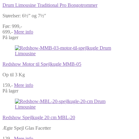
Drum Limousine Traditional Pro Bongotrommer
Størelser: 6½” og 7½″
Før: 999,-
699,-
Mere info
På lager
Redshow Motor til Spejlkugle MMB-05
Op til 3 Kg
159,-
Mere info
På lager
Redshow Spejlkugle 20 cm MBL-20
Ægte Spejl Glas Facetter
129,-
Mere info