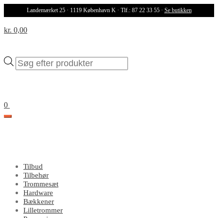
Landemærket 25 · 1119 København K · Tlf.: 87 22 33 55 ·
Se butikken
kr. 0,00
Products
search
0
Tilbud
Tilbehør
Trommesæt
Hardware
Bækkener
Lilletrommer