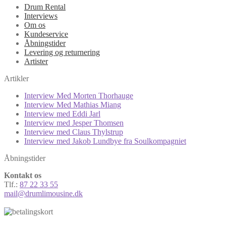
Drum Rental
Interviews
Om os
Kundeservice
Åbningstider
Levering og returnering
Artister
Artikler
Interview Med Morten Thorhauge
Interview Med Mathias Miang
Interview med Eddi Jarl
Interview med Jesper Thomsen
Interview med Claus Thylstrup
Interview med Jakob Lundbye fra Soulkompagniet
Åbningstider
Kontakt os
Tlf.:
87 22 33 55
mail@drumlimousine.dk