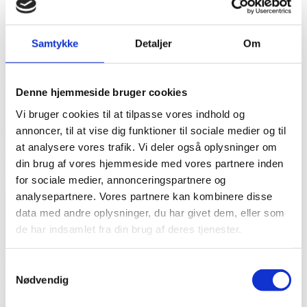
Donner Klaverbænk – Black DKB-100
Stilrent Design
Samtykke
Detaljer
Om
599,-
Mere info
På lager
Nyhed
Denne hjemmeside bruger cookies
Vi bruger cookies til at tilpasse vores indhold og
Cherub Metronom WSM-210LI
annoncer, til at vise dig funktioner til sociale medier og til
at analysere vores trafik. Vi deler også oplysninger om
Genopladeligt Batteri
din brug af vores hjemmeside med vores partnere inden
299,-
Mere info
for sociale medier, annonceringspartnere og
På lager
analysepartnere. Vores partnere kan kombinere disse
data med andre oplysninger, du har givet dem, eller som
de har indsamlet fra din brug af deres tjenester.
Samtykkevalg
Video præsentation
Nødvendig
Vi har video præsentation af alle artister og udvalgte produkter