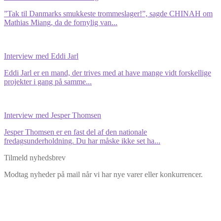
”Tak til Danmarks smukkeste trommeslager!”, sagde CHINAH om
Mathias Miang, da de fornylig van...
Interview med Eddi Jarl
Eddi Jarl er en mand, der trives med at have mange vidt forskellige
projekter i gang på samme...
Interview med Jesper Thomsen
Jesper Thomsen er en fast del af den nationale
fredagsunderholdning. Du har måske ikke set ha...
Tilmeld nyhedsbrev
Modtag nyheder på mail når vi har nye varer eller konkurrencer.