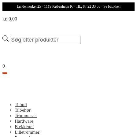
Landemærket 25 · 1119 København K · Tlf.: 87 22 33 55 ·
Se butikken
kr. 0,00
Products
search
0
Tilbud
Tilbehør
Trommesæt
Hardware
Bækkener
Lilletrommer