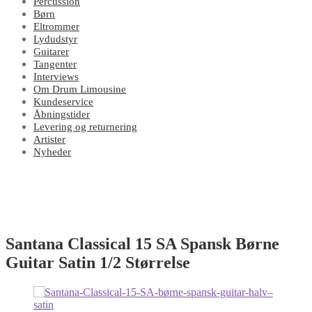
Percussion
Børn
Eltrommer
Lydudstyr
Guitarer
Tangenter
Interviews
Om Drum Limousine
Kundeservice
Åbningstider
Levering og returnering
Artister
Nyheder
Santana Classical 15 SA Spansk Børne
Guitar Satin 1/2 Størrelse