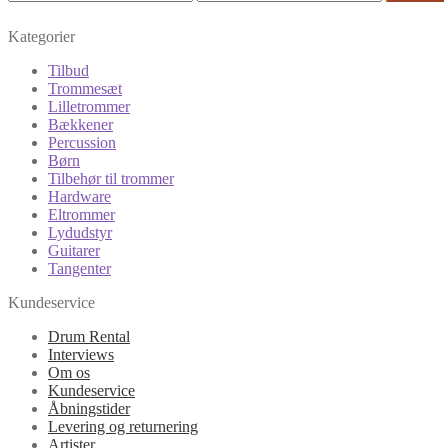
Kategorier
Tilbud
Trommesæt
Lilletrommer
Bækkener
Percussion
Børn
Tilbehør til trommer
Hardware
Eltrommer
Lydudstyr
Guitarer
Tangenter
Kundeservice
Drum Rental
Interviews
Om os
Kundeservice
Åbningstider
Levering og returnering
Artister