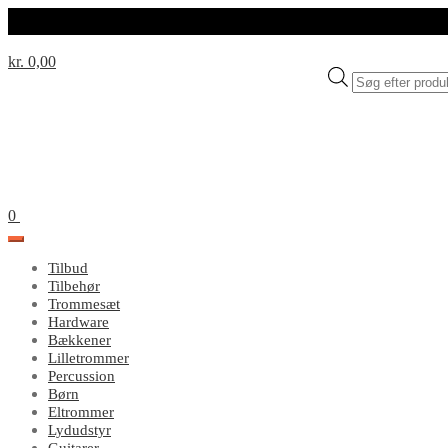
kr. 0,00
Products
search
0
Tilbud
Tilbehør
Trommesæt
Hardware
Bækkener
Lilletrommer
Percussion
Børn
Eltrommer
Lydudstyr