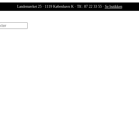
Landemærket 25 · 1119 København K · Tlf.: 87 22 33 55 ·
Se butikken