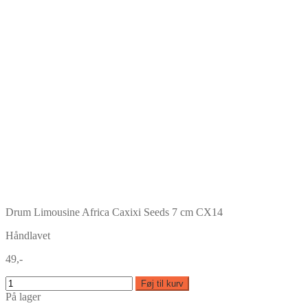
Drum Limousine Africa Caxixi Seeds 7 cm CX14
Håndlavet
49,-
Føj til kurv
På lager