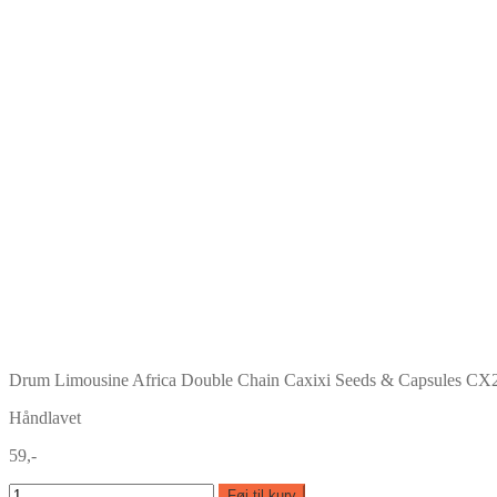
Drum Limousine Africa Double Chain Caxixi Seeds & Capsules CX
Håndlavet
59,-
Føj til kurv