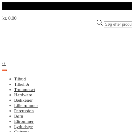
kr. 0,00
Products
search
0
Tilbud
Tilbehør
Trommesæt
Hardware
Bækkener
Lilletrommer
Percussion
Børn
Eltrommer
Lydudstyr