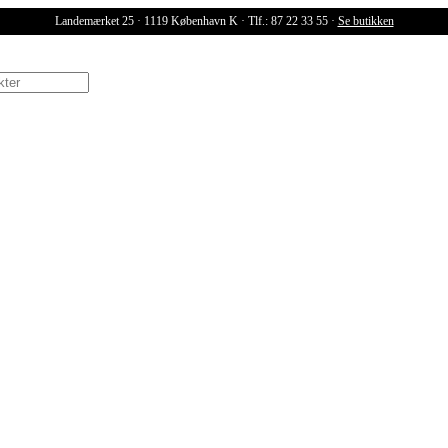
Landemærket 25 · 1119 København K · Tlf.: 87 22 33 55 ·
Se butikken