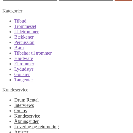
Kategorier
Tilbud
Trommesæt
Lilletrommer
Bækkener
Percussion
Børn
Tilbehør til trommer
Hardware
Eltrommer
Lydudstyr
Guitarer
Tangenter
Kundeservice
Drum Rental
Interviews
Om os
Kundeservice
Åbningstider
Levering og returnering
Artister