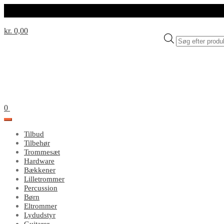
kr. 0,00
Products
search
0
Tilbud
Tilbehør
Trommesæt
Hardware
Bækkener
Lilletrommer
Percussion
Børn
Eltrommer
Lydudstyr