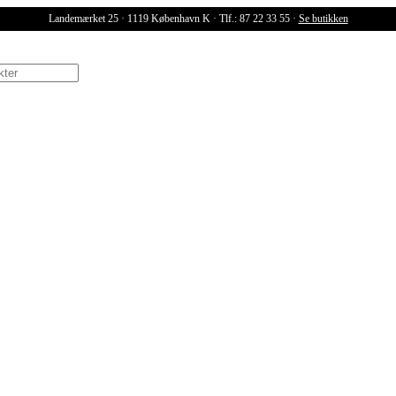
Landemærket 25 · 1119 København K · Tlf.: 87 22 33 55 ·
Se butikken