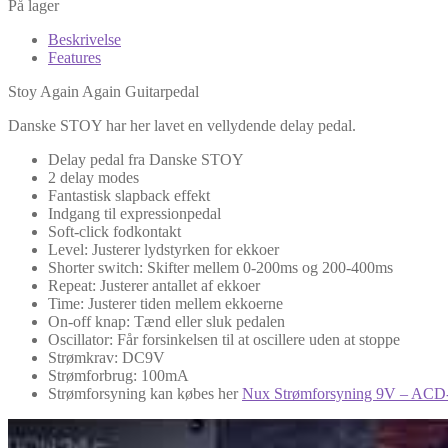
På lager
Beskrivelse
Features
Stoy Again Again Guitarpedal
Danske STOY har her lavet en vellydende delay pedal.
Delay pedal fra Danske STOY
2 delay modes
Fantastisk slapback effekt
Indgang til expressionpedal
Soft-click fodkontakt
Level: Justerer lydstyrken for ekkoer
Shorter switch: Skifter mellem 0-200ms og 200-400ms
Repeat: Justerer antallet af ekkoer
Time: Justerer tiden mellem ekkoerne
On-off knap: Tænd eller sluk pedalen
Oscillator: Får forsinkelsen til at oscillere uden at stoppe
Strømkrav: DC9V
Strømforbrug: 100mA
Strømforsyning kan købes her
Nux Strømforsyning 9V – AC