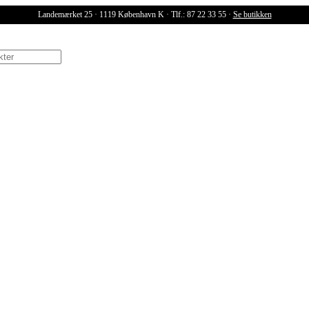
Landemærket 25 · 1119 København K · Tlf.: 87 22 33 55 ·
Se butikken