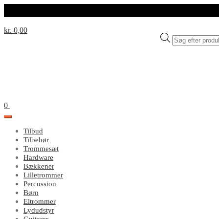
kr. 0,00
Products
search
0
Tilbud
Tilbehør
Trommesæt
Hardware
Bækkener
Lilletrommer
Percussion
Børn
Eltrommer
Lydudstyr