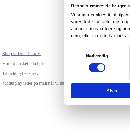
Vare lagt i kurv
Denne hjemmeside bruger c
Vi bruger cookies til at tilpas
vores trafik. Vi deler også 
annonceringspartnere og anal
dem, eller som de har indsaml
Samtykkevalg
Shop videre
Til kurv
Nødvendig
Har du husket tilbehør?
Tilmeld nyhedsbrev
Modtag nyheder på mail når vi har nye varer eller konkurrencer.
Afvis