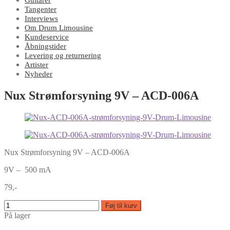
Guitarer
Tangenter
Interviews
Om Drum Limousine
Kundeservice
Åbningstider
Levering og returnering
Artister
Nyheder
Nux Strømforsyning 9V – ACD-006A
Nux Strømforsyning 9V – ACD-006A
9V – 500 mA
79,-
Føj til kurv
På lager