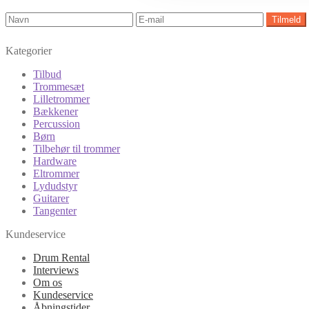
Kategorier
Tilbud
Trommesæt
Lilletrommer
Bækkener
Percussion
Børn
Tilbehør til trommer
Hardware
Eltrommer
Lydudstyr
Guitarer
Tangenter
Kundeservice
Drum Rental
Interviews
Om os
Kundeservice
Åbningstider