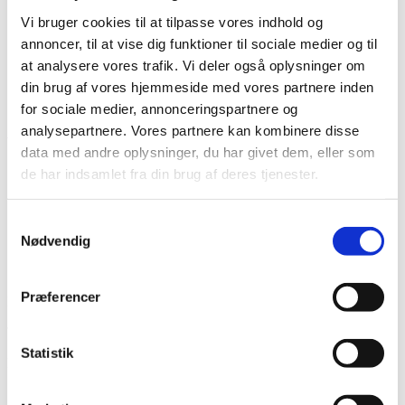
Vi bruger cookies til at tilpasse vores indhold og
annoncer, til at vise dig funktioner til sociale medier og til
at analysere vores trafik. Vi deler også oplysninger om
din brug af vores hjemmeside med vores partnere inden
Vare lagt i kurv
for sociale medier, annonceringspartnere og
analysepartnere. Vores partnere kan kombinere disse
Shop videre
Til kurv
data med andre oplysninger, du har givet dem, eller som
de har indsamlet fra din brug af deres tjenester.
Samtykkevalg
Nødvendig
Præferencer
Har du husket tilbehør?
Tilmeld nyhedsbrev
Statistik
Modtag nyheder på mail når vi har nye varer eller konkurrencer.