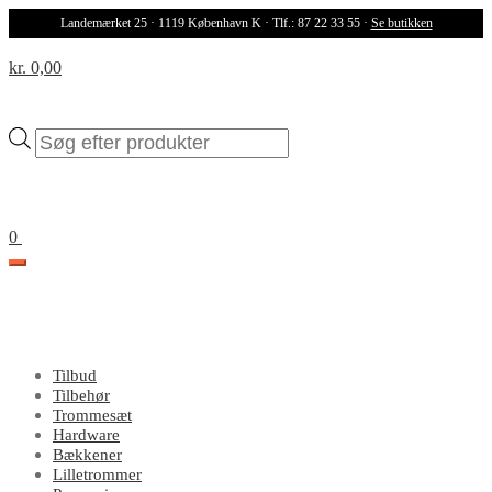
Landemærket 25 · 1119 København K · Tlf.: 87 22 33 55 ·
Se butikken
kr. 0,00
Products
search
0
Tilbud
Tilbehør
Trommesæt
Hardware
Bækkener
Lilletrommer