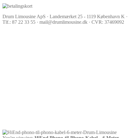
Drum Limousine ApS · Landemærket 25 - 1119 København K ·
Tlf.: 87 22 33 55 · mail@drumlimousine.dk · CVR: 37469092
You're viewing:
HiEnd Phono-til-Phono-Kabel – 6 Meter