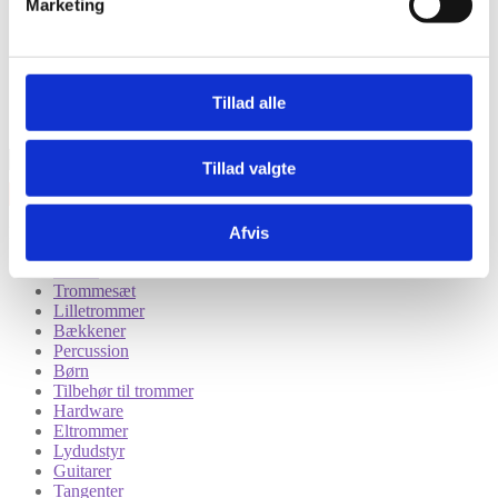
Marketing
Tillad alle
Tillad valgte
Afvis
Kategorier
Tilbud
Trommesæt
Lilletrommer
Bækkener
Percussion
Børn
Tilbehør til trommer
Hardware
Eltrommer
Lydudstyr
Guitarer
Tangenter