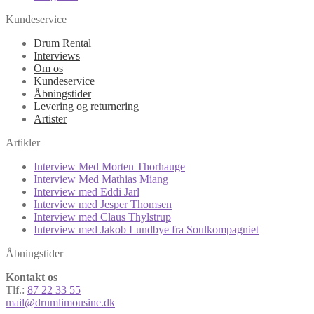
Kundeservice
Drum Rental
Interviews
Om os
Kundeservice
Åbningstider
Levering og returnering
Artister
Artikler
Interview Med Morten Thorhauge
Interview Med Mathias Miang
Interview med Eddi Jarl
Interview med Jesper Thomsen
Interview med Claus Thylstrup
Interview med Jakob Lundbye fra Soulkompagniet
Åbningstider
Kontakt os
Tlf.:
87 22 33 55
mail@drumlimousine.dk