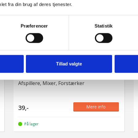
39,-
et fra din brug af deres tjenester.
På lager
Præferencer
Statistik
HiEnd Phono-til-Phono-Kabel – 2
Tillad valgte
Meter
Afspillere, Mixer, Forstærker
39,-
Mere info
På lager