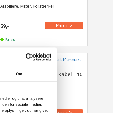
Afspillere, Mixer, Forstærker
59,-
Mere info
På lager
HiEnd Phono-til-Phono-Kabel – 10
Om
Meter
Afspillere, Mixer, Forstærker
 medier og til at analysere
nden for sociale medier,
e oplysninger, du har givet
Mere info