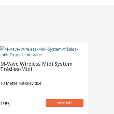
XLR TIL XLR KABEL
M-Vave Wireless Midi System
Trådløs-Midi
10 Meter Rækkevidde
199,-
Mere info