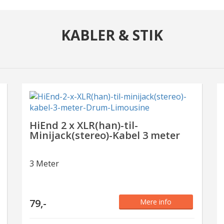
TIK OG ADAPTERE
USB KABEL
KABLER & STIK
HiEnd 2 x XLR(han)-til-
Minijack(stereo)-Kabel 3 meter
3 Meter
79,-
Mere info