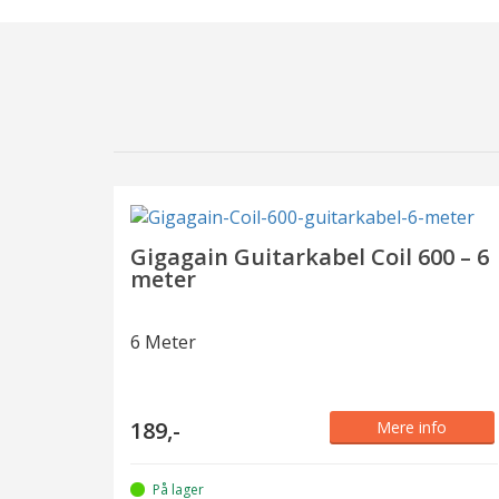
PHONO KABEL
S
Gigagain Guitarkabel Coil 600 – 6
meter
6 Meter
189,-
Mere info
På lager