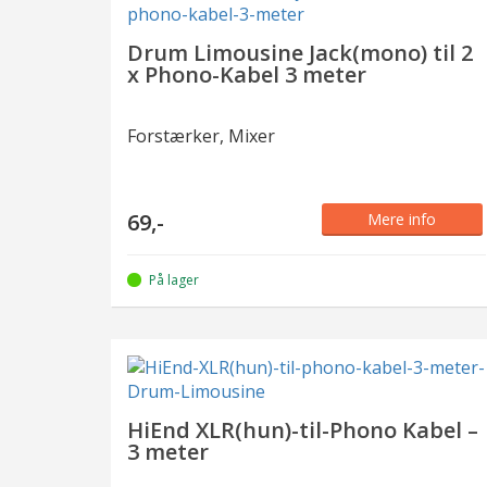
Drum Limousine Jack(mono) til 2
x Phono-Kabel 3 meter
Forstærker, Mixer
69,-
Mere info
På lager
HiEnd XLR(hun)-til-Phono Kabel –
3 meter