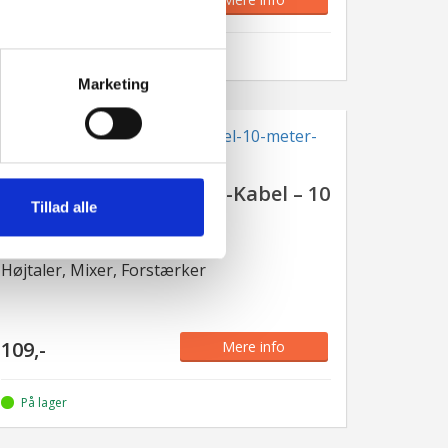
59,-
På lager
Marketing
HiEnd XLR(han)-til-Jack-Kabel – 10
Tillad alle
Meter
Højtaler, Mixer, Forstærker
109,-
Mere info
På lager