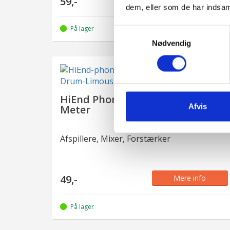
59,-
dem, eller som de har indsaml
På lager
Samtykkevalg
Nødvendig
HiEnd Phono-til-Phono-Kabel – 6
Afvis
Meter
Afspillere, Mixer, Forstærker
49,-
Mere info
På lager