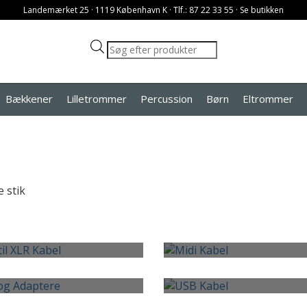
Landemærket 25 · 1119 København K · Tlf.: 87 22 33 55 ·
Se butikken
Products
search
Bækkener
Lilletrommer
Percussion
Børn
Eltrommer
e stik
CK TIL XLR KABEL
MIDI KABEL