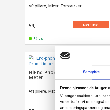
Afspillere, Mixer, Forstærker
59,-
Mere info
På lager
HiEnd Phono-til-Jack-Kabel – 10
Samtykke
Meter
Denne hjemmeside bruger c
Afspillere, Mixer, Forstærker
Vi bruger cookies til at tilpas
vores trafik. Vi deler også 
annonceringspartnere og anal
Mere info