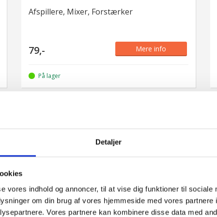
Afspillere, Mixer, Forstærker
79,-
Mere info
På lager
HiEnd Phono-til-Jack-Kabel – 3
Detaljer
Meter
ookies
Afspillere, Mixer, Forstærker
se vores indhold og annoncer, til at vise dig funktioner til sociale
oplysninger om din brug af vores hjemmeside med vores partnere i
ysepartnere. Vores partnere kan kombinere disse data med andr
Mere info