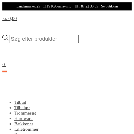
Landemærket 25 · 1119 København K · Tlf.: 87 22 33 55 ·
Se butikken
kr. 0,00
Products
search
0
Tilbud
Tilbehør
Trommesæt
Hardware
Bækkener
Lilletrommer