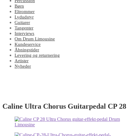
Percussion
Børn
Eltrommer
Lydudstyr
Guitarer
Tangenter
Interviews
Om Drum Limousine
Kundeservice
Åbningstider
Levering og returnering
Artister
Nyheder
Caline Ultra Chorus Guitarpedal CP 28