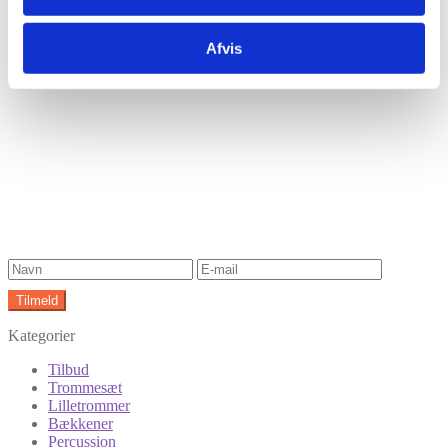
Har du husket tilbehør?
Tilmeld nyhedsbrev
Afvis
Modtag nyheder på mail når vi har nye varer eller konkurrencer.
Kategorier
Tilbud
Trommesæt
Lilletrommer
Bækkener
Percussion