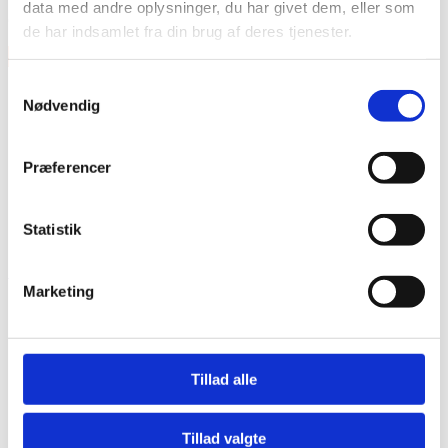
data med andre oplysninger, du har givet dem, eller som
Chorus Pedal
de har indsamlet fra din brug af deres tjenester.
×
Samtykkevalg
Nødvendig
Præferencer
Statistik
Vare lagt i kurv
Shop videre
Til kurv
Marketing
Tillad alle
Tillad valgte