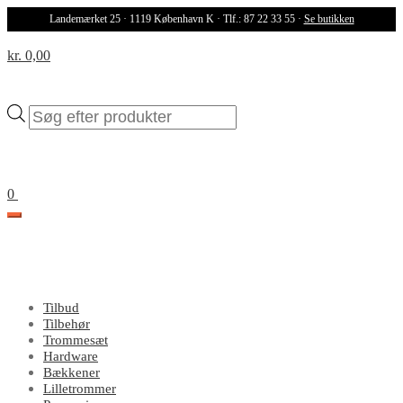
Landemærket 25 · 1119 København K · Tlf.: 87 22 33 55 ·
Se butikken
kr. 0,00
Products
search
0
Tilbud
Tilbehør
Trommesæt
Hardware
Bækkener
Lilletrommer