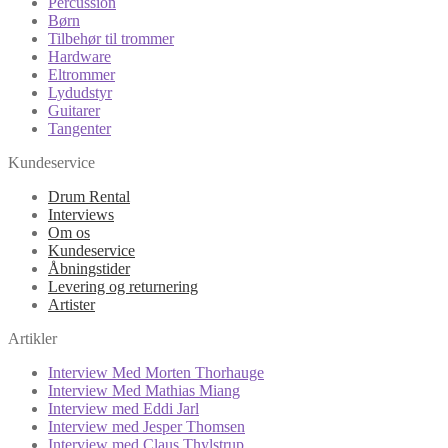
Percussion
Børn
Tilbehør til trommer
Hardware
Eltrommer
Lydudstyr
Guitarer
Tangenter
Kundeservice
Drum Rental
Interviews
Om os
Kundeservice
Åbningstider
Levering og returnering
Artister
Artikler
Interview Med Morten Thorhauge
Interview Med Mathias Miang
Interview med Eddi Jarl
Interview med Jesper Thomsen
Interview med Claus Thylstrup