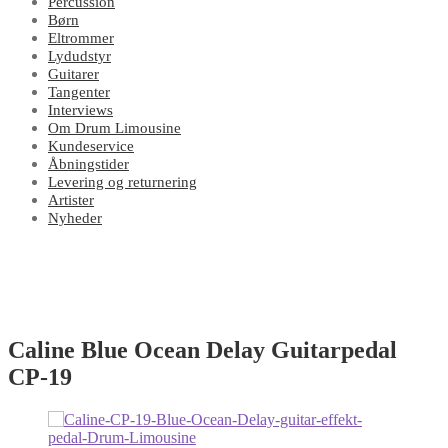
Percussion
Børn
Eltrommer
Lydudstyr
Guitarer
Tangenter
Interviews
Om Drum Limousine
Kundeservice
Åbningstider
Levering og returnering
Artister
Nyheder
Caline Blue Ocean Delay Guitarpedal
CP-19