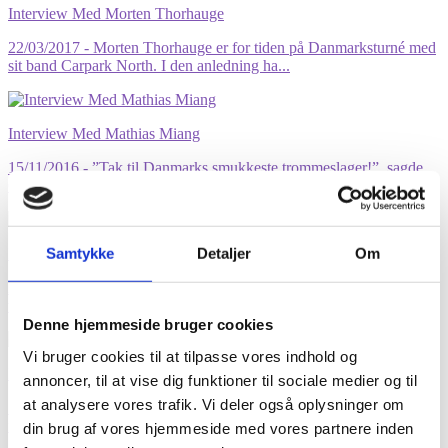
Interview Med Morten Thorhauge
22/03/2017
- Morten Thorhauge er for tiden på Danmarksturné med
sit band Carpark North. I den anledning ha...
Interview Med Mathias Miang
15/11/2016
- ”Tak til Danmarks smukkeste trommeslager!”, sagde
CHINAH om Mathias Miang, da de fornylig van...
Samtykke
Detaljer
Om
Interview med Eddi Jarl
28/10/2016
- Eddi Jarl er en mand, der trives med at have mange
vidt forskellige projekter i gang på samme...
Denne hjemmeside bruger cookies
Vi bruger cookies til at tilpasse vores indhold og
Interview med Jesper Thomsen
annoncer, til at vise dig funktioner til sociale medier og til
at analysere vores trafik. Vi deler også oplysninger om
17/10/2016
- Jesper Thomsen er en fast del af den nationale
fredagsunderholdning. Du har måske ikke set ha...
din brug af vores hjemmeside med vores partnere inden