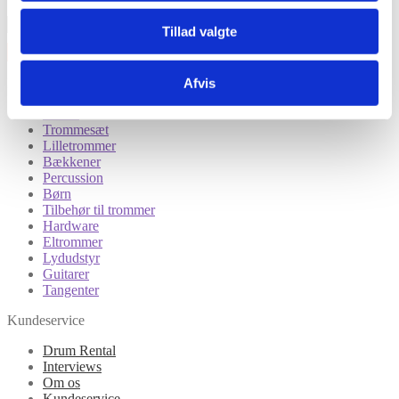
Tillad valgte
Afvis
Kategorier
Tilbud
Trommesæt
Lilletrommer
Bækkener
Percussion
Børn
Tilbehør til trommer
Hardware
Eltrommer
Lydudstyr
Guitarer
Tangenter
Kundeservice
Drum Rental
Interviews
Om os
Kundeservice