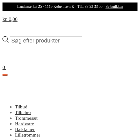
Landemærket 25 · 1119 København K · Tlf.: 87 22 33 55 ·
Se butikken
kr. 0,00
Products
search
0
Tilbud
Tilbehør
Trommesæt
Hardware
Bækkener
Lilletrommer