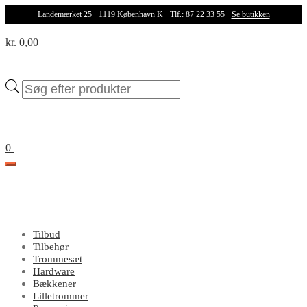
Landemærket 25 · 1119 København K · Tlf.: 87 22 33 55 ·
Se butikken
kr. 0,00
Products
search
0
Tilbud
Tilbehør
Trommesæt
Hardware
Bækkener
Lilletrommer