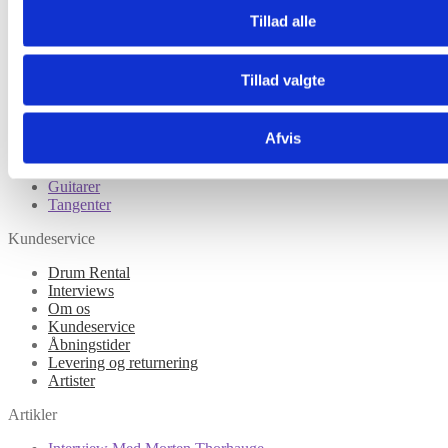
Tilbud
Tillad alle
Trommesæt
Lilletrommer
Bækkener
Percussion
Tillad valgte
Børn
Tilbehør til trommer
Hardware
Afvis
Eltrommer
Lydudstyr
Guitarer
Tangenter
Kundeservice
Drum Rental
Interviews
Om os
Kundeservice
Åbningstider
Levering og returnering
Artister
Artikler