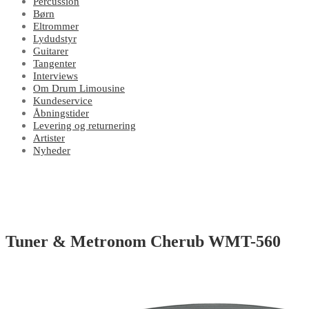
Percussion
Børn
Eltrommer
Lydudstyr
Guitarer
Tangenter
Interviews
Om Drum Limousine
Kundeservice
Åbningstider
Levering og returnering
Artister
Nyheder
Tuner & Metronom Cherub WMT-560