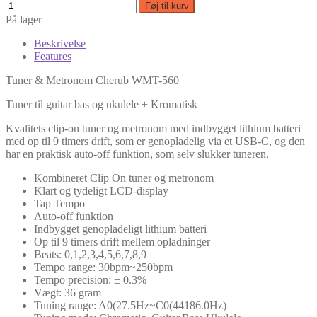
Føj til kurv
På lager
Beskrivelse
Features
Tuner & Metronom Cherub WMT-560
Tuner til guitar bas og ukulele + Kromatisk
Kvalitets clip-on tuner og metronom med indbygget lithium batteri
med op til 9 timers drift, som er genopladelig via et USB-C, og den
har en praktisk auto-off funktion, som selv slukker tuneren.
Kombineret Clip On tuner og metronom
Klart og tydeligt LCD-display
Tap Tempo
Auto-off funktion
Indbygget genopladeligt lithium batteri
Op til 9 timers drift mellem opladninger
Beats: 0,1,2,3,4,5,6,7,8,9
Tempo range: 30bpm~250bpm
Tempo precision: ± 0.3%
Vægt: 36 gram
Tuning range: A0(27.5Hz~C0(44186.0Hz)