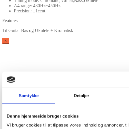
Tuning mode: Chromatic, Guitar,Bass,Ukulele
A4 range: 430Hz~450Hz
Precision: ±1cent
Features
Til Guitar Bas og Ukulele + Kromatisk
×
Vare lagt i kurv
Samtykke
Detaljer
Shop videre
Til kurv
Denne hjemmeside bruger cookies
Vi bruger cookies til at tilpasse vores indhold og annoncer, til