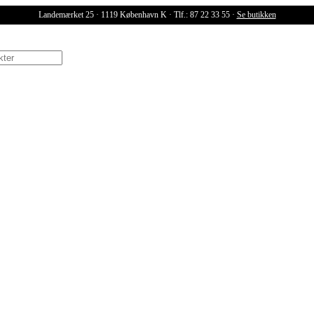
Landemærket 25 · 1119 København K · Tlf.: 87 22 33 55 ·
Se butikken