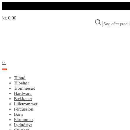
kr. 0,00
Products
search
0
Tilbud
Tilbehør
Trommesæt
Hardware
Bækkener
Lilletrommer
Percussion
Børn
Eltrommer
Lydudstyr