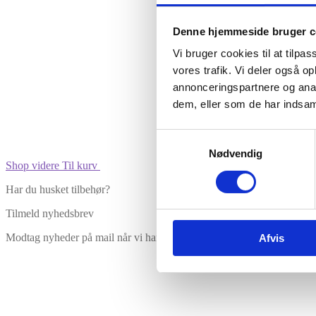
Denne hjemmeside bruger c
Vare lagt i kurv
Vi bruger cookies til at tilpas
vores trafik. Vi deler også 
annonceringspartnere og anal
dem, eller som de har indsaml
Samtykkevalg
Nødvendig
Shop videre
Til kurv
Har du husket tilbehør?
Tilmeld nyhedsbrev
Modtag nyheder på mail når vi har nye varer eller konkurrencer.
Afvis