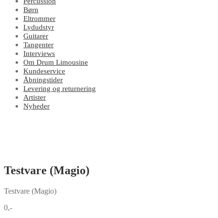
Percussion
Børn
Eltrommer
Lydudstyr
Guitarer
Tangenter
Interviews
Om Drum Limousine
Kundeservice
Åbningstider
Levering og returnering
Artister
Nyheder
Testvare (Magio)
Testvare (Magio)
0,-