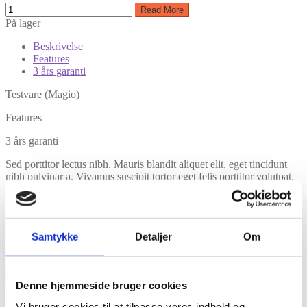
Read More
På lager
Beskrivelse
Features
3 års garanti
Testvare (Magio)
Features
3 års garanti
Sed porttitor lectus nibh. Mauris blandit aliquet elit, eget tincidunt
nibh pulvinar a. Vivamus suscipit tortor eget felis porttitor volutpat.
Donec rutrum congue leo eget malesuada. Pellentesque in ipsum id
orci porta dapibus. Quisque velit nisi, pretium ut lacinia in,
elementum id enim. Cras ultricies ligula sed magna dictum porta.
Mauris blandit aliquet elit, eget tincidunt nibh pulvinar a. Vivamus
Samtykke
Detaljer
Om
suscipit tortor eget felis porttitor volutpat. Praesent sapien massa,
convallis a pellentesque nec, egestas non nisi.
×
Denne hjemmeside bruger cookies
Vi bruger cookies til at tilpasse vores indhold og