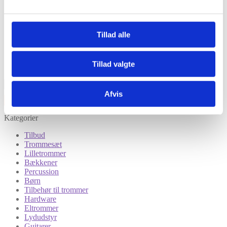
Tillad alle
Tillad valgte
Afvis
Kategorier
Tilbud
Trommesæt
Lilletrommer
Bækkener
Percussion
Børn
Tilbehør til trommer
Hardware
Eltrommer
Lydudstyr
Guitarer