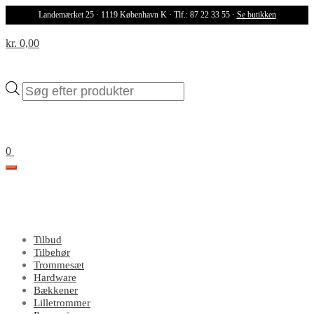
Landemærket 25 · 1119 København K · Tlf.: 87 22 33 55 ·
Se butikken
kr. 0,00
Products
search
0
Tilbud
Tilbehør
Trommesæt
Hardware
Bækkener
Lilletrommer