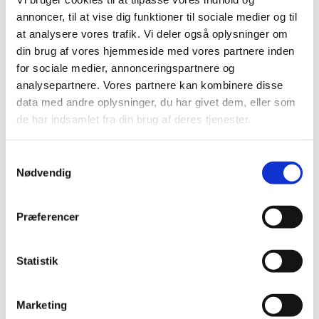
annoncer, til at vise dig funktioner til sociale medier og til
at analysere vores trafik. Vi deler også oplysninger om
din brug af vores hjemmeside med vores partnere inden
for sociale medier, annonceringspartnere og
analysepartnere. Vores partnere kan kombinere disse
Vare lagt i kurv
data med andre oplysninger, du har givet dem, eller som
de har indsamlet fra din brug af deres tjenester.
Shop videre
Til kurv
Samtykkevalg
Nødvendig
Præferencer
Har du husket tilbehør?
Statistik
Tilmeld nyhedsbrev
Modtag nyheder på mail når vi har nye varer eller konkurrencer.
Marketing