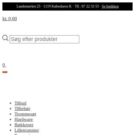
Landemærket 25 · 1119 København K · Tlf.: 87 22 33 55 ·
Se butikken
kr. 0,00
Products
search
0
Tilbud
Tilbehør
Trommesæt
Hardware
Bækkener
Lilletrommer