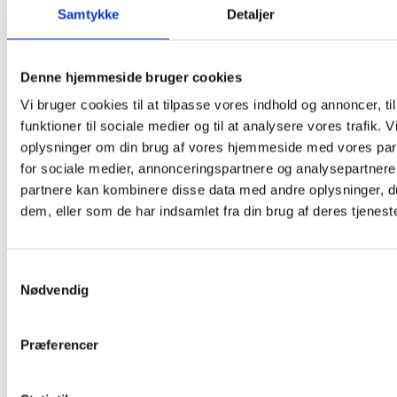
Samtykke
Detaljer
Vare lagt i kurv
Denne hjemmeside bruger cookies
Shop videre
Til kurv
Vi bruger cookies til at tilpasse vores indhold og annoncer, til
funktioner til sociale medier og til at analysere vores trafik. 
oplysninger om din brug af vores hjemmeside med vores par
for sociale medier, annonceringspartnere og analysepartnere
partnere kan kombinere disse data med andre oplysninger, du
dem, eller som de har indsamlet fra din brug af deres tjeneste
Har du husket tilbehør?
Samtykkevalg
Nødvendig
Tilmeld nyhedsbrev
Modtag nyheder på mail når vi har nye varer eller konkurrencer.
Præferencer