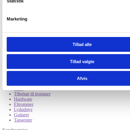
Statistik
Marketing
Tillad alle
Kategorier
Tillad valgte
Tilbud
Trommesæt
Lilletrommer
Bækkener
Afvis
Percussion
Børn
Tilbehør til trommer
Hardware
Eltrommer
Lydudstyr
Guitarer
Tangenter
Kundeservice