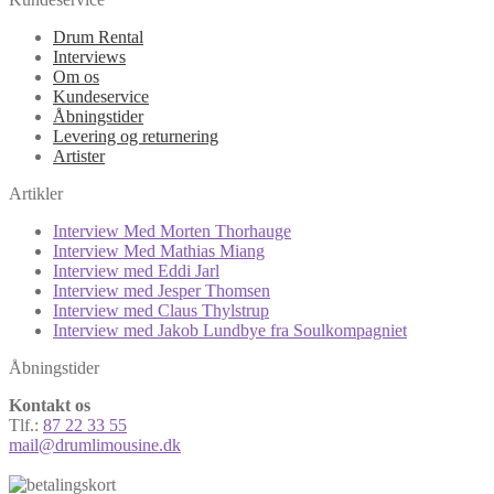
Drum Rental
Interviews
Om os
Kundeservice
Åbningstider
Levering og returnering
Artister
Artikler
Interview Med Morten Thorhauge
Interview Med Mathias Miang
Interview med Eddi Jarl
Interview med Jesper Thomsen
Interview med Claus Thylstrup
Interview med Jakob Lundbye fra Soulkompagniet
Åbningstider
Kontakt os
Tlf.:
87 22 33 55
mail@drumlimousine.dk