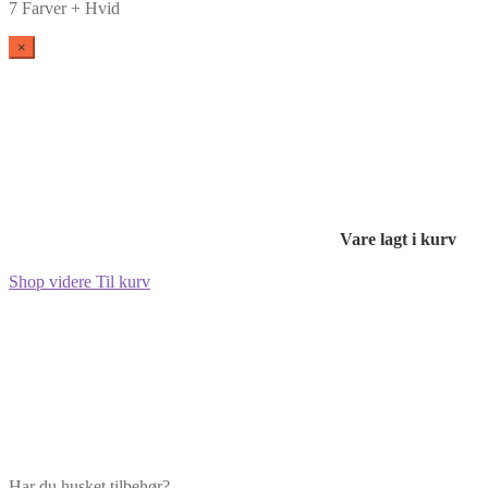
7 Farver + Hvid
×
Vare lagt i kurv
Shop videre
Til kurv
Har du husket tilbehør?