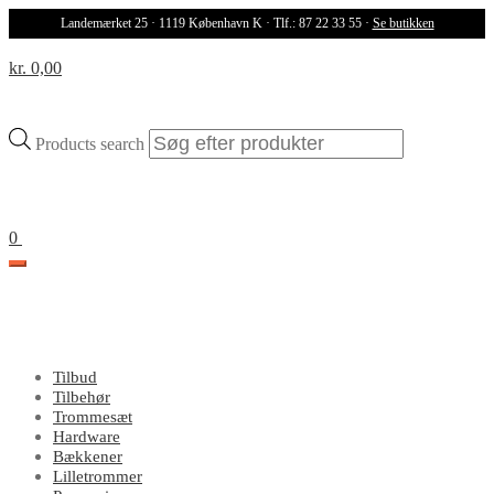
Landemærket 25 · 1119 København K · Tlf.: 87 22 33 55 ·
Se butikken
kr. 0,00
Products search
0
Tilbud
Tilbehør
Trommesæt
Hardware
Bækkener
Lilletrommer