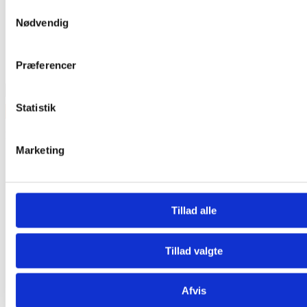
Samtykkevalg
Nødvendig
Præferencer
Statistik
Kategorier
Marketing
Tilbud
Trommesæt
Lilletrommer
Bækkener
Percussion
Tillad alle
Børn
Tilbehør til trommer
Hardware
Tillad valgte
Eltrommer
Lydudstyr
Guitarer
Afvis
Tangenter