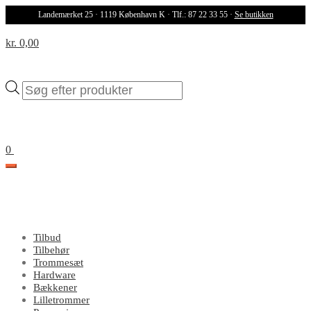
Landemærket 25 · 1119 København K · Tlf.: 87 22 33 55 ·
Se butikken
kr. 0,00
Products
search
0
Tilbud
Tilbehør
Trommesæt
Hardware
Bækkener
Lilletrommer