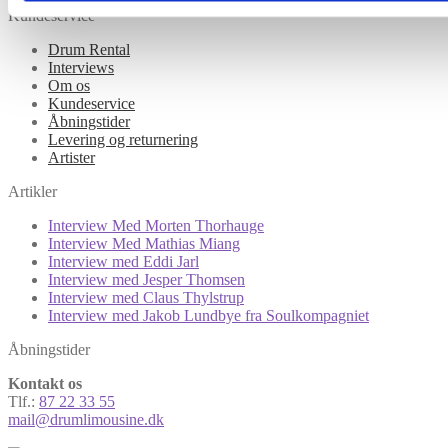
Kundeservice
Drum Rental
Interviews
Om os
Kundeservice
Åbningstider
Levering og returnering
Artister
Artikler
Interview Med Morten Thorhauge
Interview Med Mathias Miang
Interview med Eddi Jarl
Interview med Jesper Thomsen
Interview med Claus Thylstrup
Interview med Jakob Lundbye fra Soulkompagniet
Åbningstider
Kontakt os
Tlf.:
87 22 33 55
mail@drumlimousine.dk