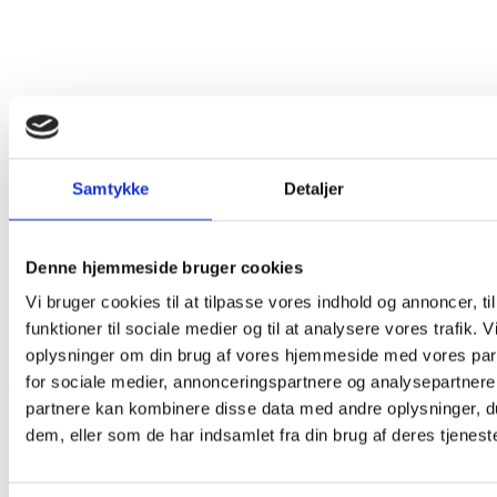
Vare lagt i kurv
Shop videre
Til kurv
Samtykke
Detaljer
Denne hjemmeside bruger cookies
Vi bruger cookies til at tilpasse vores indhold og annoncer, til
funktioner til sociale medier og til at analysere vores trafik. 
oplysninger om din brug af vores hjemmeside med vores par
Har du husket tilbehør?
for sociale medier, annonceringspartnere og analysepartnere
Tilmeld nyhedsbrev
partnere kan kombinere disse data med andre oplysninger, du
Modtag nyheder på mail når vi har nye varer eller konkurrencer.
dem, eller som de har indsamlet fra din brug af deres tjeneste