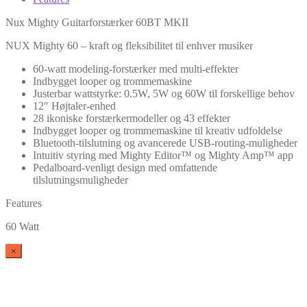
Nux Mighty Guitarforstærker 60BT MKII
NUX Mighty 60 – kraft og fleksibilitet til enhver musiker
60-watt modeling-forstærker med multi-effekter
Indbygget looper og trommemaskine
Justerbar wattstyrke: 0.5W, 5W og 60W til forskellige behov
12″ Højtaler-enhed
28 ikoniske forstærkermodeller og 43 effekter
Indbygget looper og trommemaskine til kreativ udfoldelse
Bluetooth-tilslutning og avancerede USB-routing-muligheder
Intuitiv styring med Mighty Editor™ og Mighty Amp™ app
Pedalboard-venligt design med omfattende
tilslutningsmuligheder
Features
60 Watt
×