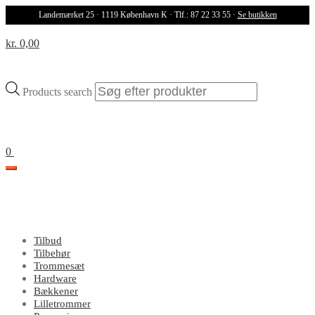
Landemærket 25 · 1119 København K · Tlf.: 87 22 33 55 ·
Se butikken
kr. 0,00
Products search
0
Tilbud
Tilbehør
Trommesæt
Hardware
Bækkener
Lilletrommer