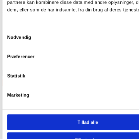
partnere kan kombinere disse data med andre oplysninger, du
Tilmeld nyhedsbrev
dem, eller som de har indsamlet fra din brug af deres tjeneste
Modtag nyheder på mail når vi har nye varer eller konkurrencer.
Samtykkevalg
Nødvendig
Præferencer
Statistik
Kategorier
Marketing
Tilbud
Trommesæt
Lilletrommer
Bækkener
Tillad alle
Percussion
Børn
Tilbehør til trommer