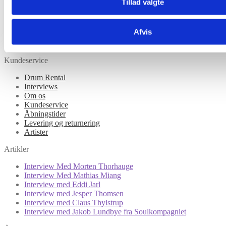
Tillad valgte
Hardware
Eltrommer
Lydudstyr
Afvis
Guitarer
Tangenter
Kundeservice
Drum Rental
Interviews
Om os
Kundeservice
Åbningstider
Levering og returnering
Artister
Artikler
Interview Med Morten Thorhauge
Interview Med Mathias Miang
Interview med Eddi Jarl
Interview med Jesper Thomsen
Interview med Claus Thylstrup
Interview med Jakob Lundbye fra Soulkompagniet