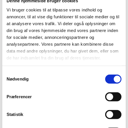
Denne hjemmeside bruger cookies
Vi bruger cookies til at tilpasse vores indhold og
annoncer, til at vise dig funktioner til sociale medier og til
at analysere vores trafik. Vi deler også oplysninger om
din brug af vores hjemmeside med vores partnere inden
Vare lagt i kurv
for sociale medier, annonceringspartnere og
analysepartnere. Vores partnere kan kombinere disse
Shop videre
Til kurv
data med andre oplysninger, du har givet dem, eller som
de har indsamlet fra din brug af deres tjenester.
Samtykkevalg
Nødvendig
Præferencer
Har du husket tilbehør?
Tilmeld nyhedsbrev
Statistik
Modtag nyheder på mail når vi har nye varer eller konkurrencer.