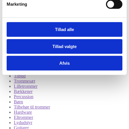
Marketing
Tillad alle
Tillad valgte
Afvis
Kategorier
Tilbud
Trommesæt
Lilletrommer
Bækkener
Percussion
Børn
Tilbehør til trommer
Hardware
Eltrommer
Lydudstyr
Guitarer