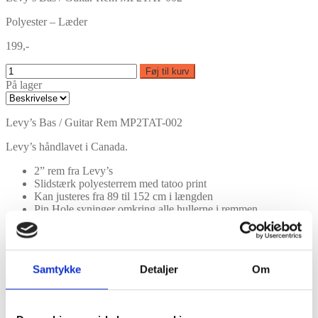
Polyester – Læder
199,-
Føj til kurv
På lager
Levy’s Bas / Guitar Rem MP2TAT-002
Levy’s håndlavet i Canada.
2” rem fra Levy’s
Slidstærk polyesterrem med tatoo print
Kan justeres fra 89 til 152 cm i længden
Pin Hole syninger omkring alle hullerne i remmen
Features
Polyester – Læder
Samtykke
Detaljer
Om
×