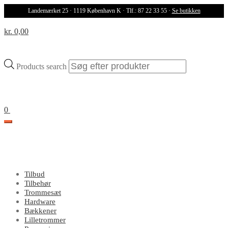
Landemærket 25 · 1119 København K · Tlf.: 87 22 33 55 ·
Se butikken
kr. 0,00
Products search
0
Tilbud
Tilbehør
Trommesæt
Hardware
Bækkener
Lilletrommer