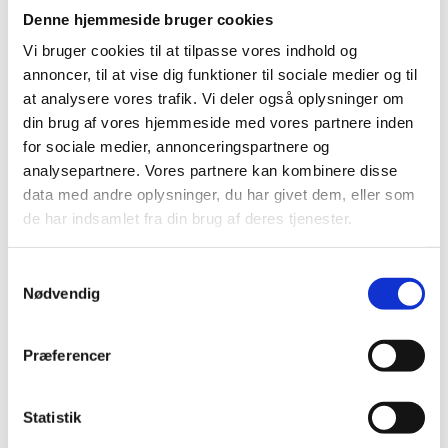
Denne hjemmeside bruger cookies
Vi bruger cookies til at tilpasse vores indhold og
annoncer, til at vise dig funktioner til sociale medier og til
at analysere vores trafik. Vi deler også oplysninger om
din brug af vores hjemmeside med vores partnere inden
for sociale medier, annonceringspartnere og
Vare lagt i kurv
analysepartnere. Vores partnere kan kombinere disse
data med andre oplysninger, du har givet dem, eller som
Shop videre
Til kurv
de har indsamlet fra din brug af deres tjenester.
Samtykkevalg
Nødvendig
Præferencer
Har du husket tilbehør?
Statistik
Tilmeld nyhedsbrev