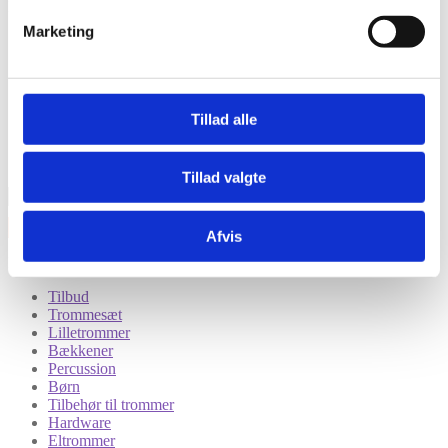
Modtag nyheder på mail når vi har nye varer eller konkurrencer.
Marketing
Tillad alle
Tillad valgte
Afvis
Kategorier
Tilbud
Trommesæt
Lilletrommer
Bækkener
Percussion
Børn
Tilbehør til trommer
Hardware
Eltrommer