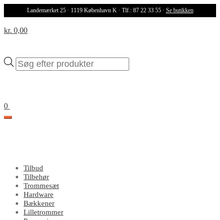
Landemærket 25 · 1119 København K · Tlf.: 87 22 33 55 ·
Se butikken
kr. 0,00
Products
search
0
Tilbud
Tilbehør
Trommesæt
Hardware
Bækkener
Lilletrommer