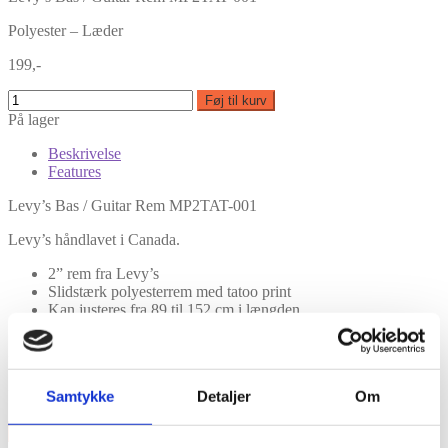
Polyester – Læder
199,-
Føj til kurv
På lager
Beskrivelse
Features
Levy’s Bas / Guitar Rem MP2TAT-001
Levy’s håndlavet i Canada.
2” rem fra Levy’s
Slidstærk polyesterrem med tatoo print
Kan justeres fra 89 til 152 cm i længden
Pin Hole syninger omkring alle hullerne i remmen
Features
Polyester – Læder
Samtykke
Detaljer
Om
×