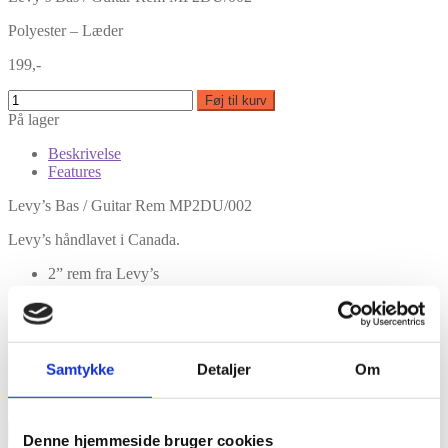
Polyester – Læder
199,-
Føj til kurv
På lager
Beskrivelse
Features
Levy’s Bas / Guitar Rem MP2DU/002
Levy’s håndlavet i Canada.
2” rem fra Levy’s
Slidstærk polyesterrem med australsk inspireret print
Kan justeres fra 89 til 152 cm i længden
Fra Down Under serien.
Features
Samtykke
Detaljer
Om
Polyester – Læder
×
Denne hjemmeside bruger cookies