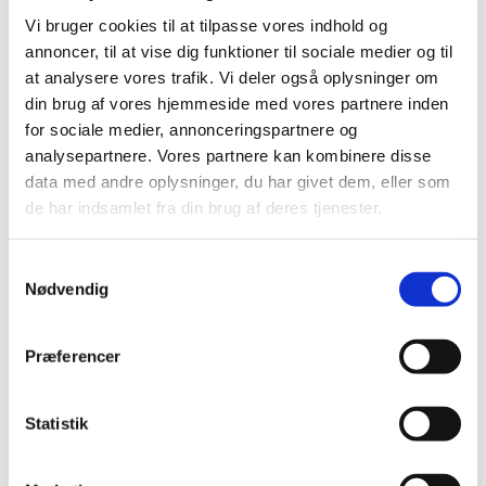
Vi bruger cookies til at tilpasse vores indhold og
annoncer, til at vise dig funktioner til sociale medier og til
at analysere vores trafik. Vi deler også oplysninger om
din brug af vores hjemmeside med vores partnere inden
for sociale medier, annonceringspartnere og
analysepartnere. Vores partnere kan kombinere disse
Vare lagt i kurv
data med andre oplysninger, du har givet dem, eller som
de har indsamlet fra din brug af deres tjenester.
Shop videre
Til kurv
Samtykkevalg
Nødvendig
Præferencer
Har du husket tilbehør?
Statistik
Tilmeld nyhedsbrev