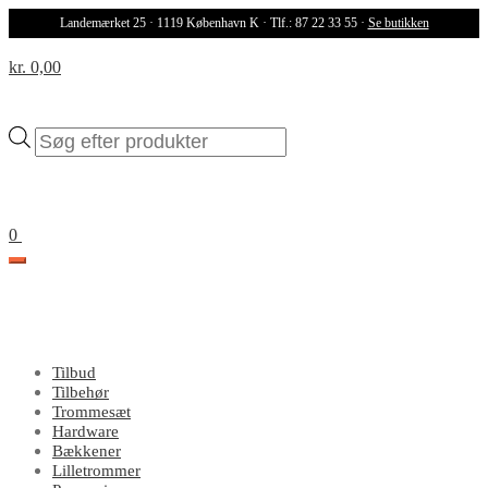
Landemærket 25 · 1119 København K · Tlf.: 87 22 33 55 ·
Se butikken
kr. 0,00
Products
search
0
Tilbud
Tilbehør
Trommesæt
Hardware
Bækkener
Lilletrommer