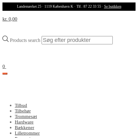
Landemærket 25 · 1119 København K · Tlf.: 87 22 33 55 ·
Se butikken
kr. 0,00
Products search
0
Tilbud
Tilbehør
Trommesæt
Hardware
Bækkener
Lilletrommer