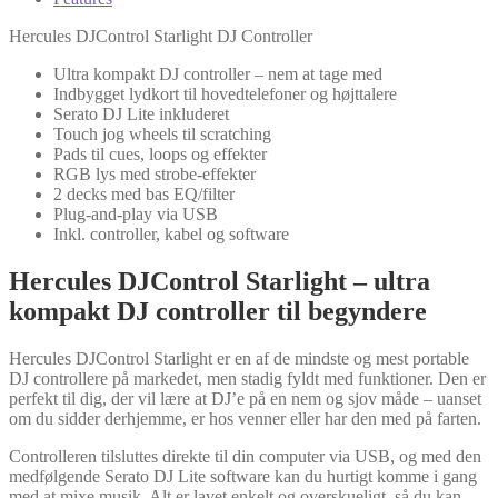
Hercules DJControl Starlight DJ Controller
Ultra kompakt DJ controller – nem at tage med
Indbygget lydkort til hovedtelefoner og højttalere
Serato DJ Lite inkluderet
Touch jog wheels til scratching
Pads til cues, loops og effekter
RGB lys med strobe-effekter
2 decks med bas EQ/filter
Plug-and-play via USB
Inkl. controller, kabel og software
Hercules DJControl Starlight – ultra
kompakt DJ controller til begyndere
Hercules DJControl Starlight er en af de mindste og mest portable
DJ controllere på markedet, men stadig fyldt med funktioner. Den er
perfekt til dig, der vil lære at DJ’e på en nem og sjov måde – uanset
om du sidder derhjemme, er hos venner eller har den med på farten.
Controlleren tilsluttes direkte til din computer via USB, og med den
medfølgende Serato DJ Lite software kan du hurtigt komme i gang
med at mixe musik. Alt er lavet enkelt og overskueligt, så du kan