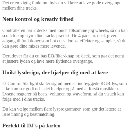
Det er en vigtig funktion, hvis du vil lære at lave gode overgange
mellem dine tracks.
Nem kontrol og kreativ frihed
Controlleren har 2 decks med touch-følsomme jog wheels, så du kan
scratch’e og styre dine tracks præcist. De 4 pads pr. deck giver
adgang til funktioner som hot cues, loops, effekter og sampler, så du
kan gøre dine mixes mere levende.
Derudover får du en bas EQ/filter-knap pr. deck, som gør det nemt
at justere lyden og lave mere flydende overgange.
Unikt lysdesign, der hjælper dig med at lære
DJControl Starlight skiller sig ud med sit indbyggede RGB-lys, som
ikke kun ser godt ud – det hjælper også med at forstå musikken.
Lysene reagerer på beats, volumen og waveform, så du visuelt kan
følge med i dine tracks.
Du kan vælge mellem flere lysprogrammer, som gør det lettere at
lære timing og beatmatching.
Perfekt til DJ’s på farten