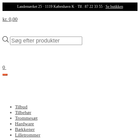
Landemærket 25 · 1119 København K · Tlf.: 87 22 33 55 ·
Se butikken
kr. 0,00
Products
search
0
Tilbud
Tilbehør
Trommesæt
Hardware
Bækkener
Lilletrommer