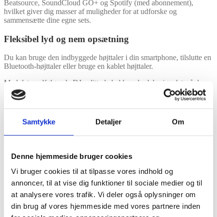
Beatsource, SoundCloud GO+ og Spotify (med abonnement),
hvilket giver dig masser af muligheder for at udforske og
sammensætte dine egne sets.
Fleksibel lyd og nem opsætning
Du kan bruge den indbyggede højttaler i din smartphone, tilslutte en
Bluetooth-højttaler eller bruge en kablet højttaler.
Med det medfølgende DJ-splitterkabel kan du dele signalet, så du
både kan afspille lyd og monitorere i hovedtelefoner – præcis som
på et klassisk DJ setup.
Der medfølger også en smartphone-holder, så du får en stabil og
Samtykke
Detaljer
Om
praktisk opsætning.
Perfekt til begyndere og mobile DJs
Denne hjemmeside bruger cookies
DJControl Mix er ideel til dig, der vil prøve kræfter med DJ’ing
Vi bruger cookies til at tilpasse vores indhold og
uden at investere i større udstyr.
annoncer, til at vise dig funktioner til sociale medier og til
Samtidig er den oplagt som ekstra controller til erfarne DJs, der vil
at analysere vores trafik. Vi deler også oplysninger om
have en ultrabærbar løsning til spontane sessions og idéudvikling.
din brug af vores hjemmeside med vores partnere inden
Tekniske specifikationer