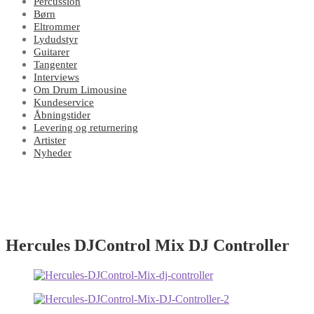
Percussion
Børn
Eltrommer
Lydudstyr
Guitarer
Tangenter
Interviews
Om Drum Limousine
Kundeservice
Åbningstider
Levering og returnering
Artister
Nyheder
Hercules DJControl Mix DJ Controller