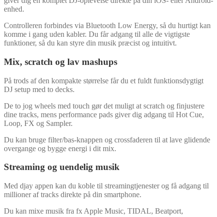
giver dig en komplet DJ-oplevelse direkte på din iOS- eller Android-
enhed.
Controlleren forbindes via Bluetooth Low Energy, så du hurtigt kan
komme i gang uden kabler. Du får adgang til alle de vigtigste
funktioner, så du kan styre din musik præcist og intuitivt.
Mix, scratch og lav mashups
På trods af den kompakte størrelse får du et fuldt funktionsdygtigt
DJ setup med to decks.
De to jog wheels med touch gør det muligt at scratch og finjustere
dine tracks, mens performance pads giver dig adgang til Hot Cue,
Loop, FX og Sampler.
Du kan bruge filter/bas-knappen og crossfaderen til at lave glidende
overgange og bygge energi i dit mix.
Streaming og uendelig musik
Med djay appen kan du koble til streamingtjenester og få adgang til
millioner af tracks direkte på din smartphone.
Du kan mixe musik fra fx Apple Music, TIDAL, Beatport,