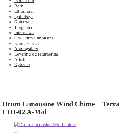
Percussion
Børn
Eltrommer
Lydudstyr
Guitarer
Tangenter
Interviews
Om Drum Limousine
Kundeservice
Åbningstider
Levering og returnering
Artister
Nyheder
Drum Limousine Wind Chime – Terra
CHI-02 A-Mol