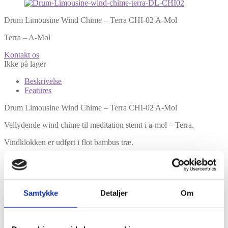
Drum Limousine Wind Chime – Terra CHI-02 A-Mol
Terra – A-Mol
Kontakt os
Ikke på lager
Beskrivelse
Features
Drum Limousine Wind Chime – Terra CHI-02 A-Mol
Vellydende wind chime til meditation stemt i a-mol – Terra.
Vindklokken er udført i flot bambus træ.
Benyttes ofte til meditation og yoga.
Kan bruges både indendørs og udendørs, dog anbefales det at
hænge vindklokken et tørt sted.
Samtykke
Detaljer
Om
Features
Terra – A-Mol