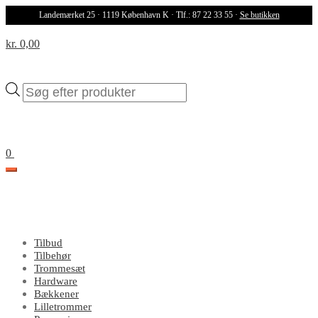
Landemærket 25 · 1119 København K · Tlf.: 87 22 33 55 ·
Se butikken
kr. 0,00
Products
search
0
Tilbud
Tilbehør
Trommesæt
Hardware
Bækkener
Lilletrommer