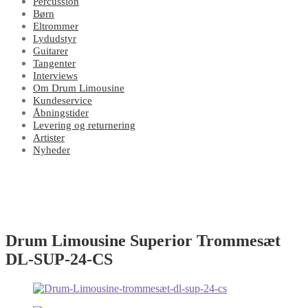
Percussion
Børn
Eltrommer
Lydudstyr
Guitarer
Tangenter
Interviews
Om Drum Limousine
Kundeservice
Åbningstider
Levering og returnering
Artister
Nyheder
Drum Limousine Superior Trommesæt
DL-SUP-24-CS