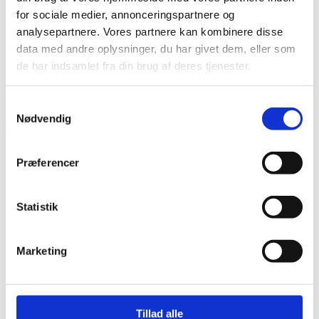
Trommerne er højglanslakeret.
for sociale medier, annonceringspartnere og
Model nummer: DL-SUP-24-CS
analysepartnere. Vores partnere kan kombinere disse
data med andre oplysninger, du har givet dem, eller som
Bækkener, stativer, pedal og lilletromme er ikke inkluderet i prisen.
de har indsamlet fra din brug af deres tjenester.
Features
13″ x 9″ – 16″ x 16″ – 18″ x 16″ – 24″ x 14″
Samtykkevalg
Nødvendig
×
Præferencer
Statistik
Marketing
Vare lagt i kurv
Shop videre
Til kurv
Tillad alle