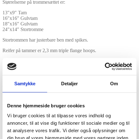
Størrelserne på trommesættet er:
13″x9″ Tam
16″x16″ Gulvtam
18″x16″ Gulvtam
24″x14″ Stortromme
Stortrommen har justerbare ben med spikes.
Reifer på tammer er 2,3 mm triple flange hoops.
Der er RIMS på 13″ tammerne for ekstra god sustain.
Der medfølger clamp med ultra-ball system til montering af 13″ tam
på stativ.
Samtykke
Detaljer
Om
Trommerne er monteret med professionelle Search skind på både
slag og resonant side.
– Tamskind: D57 Clear på slagsiden S10 Clear på resonant siden
Denne hjemmeside bruger cookies
– Stortromme S10D5 clear på slagsiden S10 solid white på resonant
Vi bruger cookies til at tilpasse vores indhold og
siden
annoncer, til at vise dig funktioner til sociale medier og til
at analysere vores trafik. Vi deler også oplysninger om
Finish: Cobber Sparkle.
din brug af vores hjemmeside med vores partnere inden