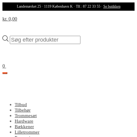
Landemærket 25 · 1119 København K · Tlf.: 87 22 33 55 ·
Se butikken
kr. 0,00
Products
search
0
Tilbud
Tilbehør
Trommesæt
Hardware
Bækkener
Lilletrommer