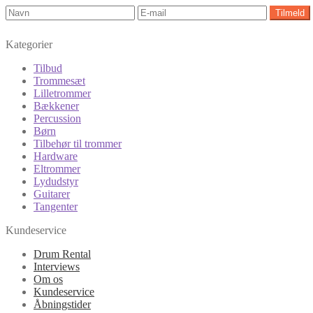
Kategorier
Tilbud
Trommesæt
Lilletrommer
Bækkener
Percussion
Børn
Tilbehør til trommer
Hardware
Eltrommer
Lydudstyr
Guitarer
Tangenter
Kundeservice
Drum Rental
Interviews
Om os
Kundeservice
Åbningstider