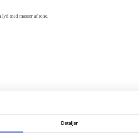
.
 lyd med masser af tone.
 stativ.
Detaljer
og resonant side.