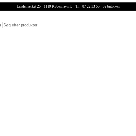
Landemærket 25 · 1119 København K · Tlf.: 87 22 33 55 ·
Se butikken
ch