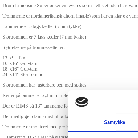
Drum Limousine Superior serien leveres som shell sæt uden hardware
Trommerne er nordamerikansk ahorn (maple),som har en klar og varm
Tammerne er 5 lags kedler (5 mm tykke)
Stortrommen er 7 lags kedler (7 mm tykke)
Størrelserne på trommesættet er:
13″x9″ Tam
16″x16″ Gulvtam
18″x16″ Gulvtam
24″x14″ Stortromme
Stortrommen har justerbare ben med spikes.
Reifer på tammer er 2,3 mm triple flange hoops.
Der er RIMS på 13″ tammerne for ekstra god sustain.
Der medfølger clamp med ultra-ball system til montering af 13″ tam på
Samtykke
Trommerne er monteret med professionelle Search skind på både slag 
– Tamskind: D57 Clear på slagsiden S10 Clear på resonant siden