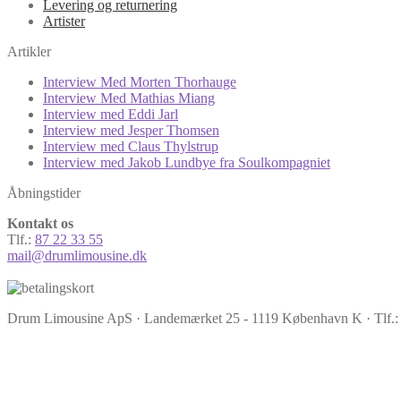
Levering og returnering
Artister
Artikler
Interview Med Morten Thorhauge
Interview Med Mathias Miang
Interview med Eddi Jarl
Interview med Jesper Thomsen
Interview med Claus Thylstrup
Interview med Jakob Lundbye fra Soulkompagniet
Åbningstider
Kontakt os
Tlf.:
87 22 33 55
mail@drumlimousine.dk
Drum Limousine ApS · Landemærket 25 - 1119 København K · Tlf.: