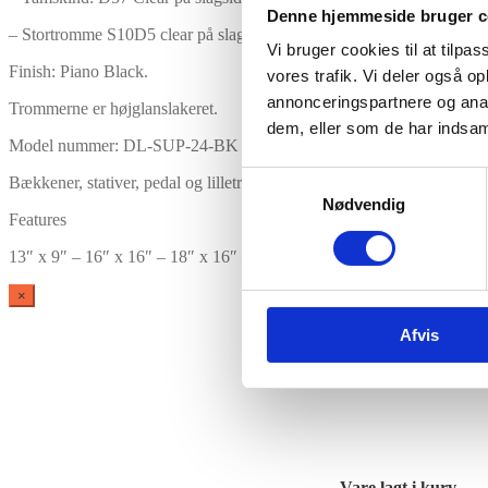
Denne hjemmeside bruger c
– Stortromme S10D5 clear på slagsiden S10 solid white på resonant s
Vi bruger cookies til at tilpas
Finish: Piano Black.
vores trafik. Vi deler også 
annonceringspartnere og anal
Trommerne er højglanslakeret.
dem, eller som de har indsaml
Model nummer: DL-SUP-24-BK
Samtykkevalg
Bækkener, stativer, pedal og lilletromme er ikke inkluderet i prisen.
Nødvendig
Features
13″ x 9″ – 16″ x 16″ – 18″ x 16″ – 24″ x 14″
×
Afvis
Vare lagt i kurv