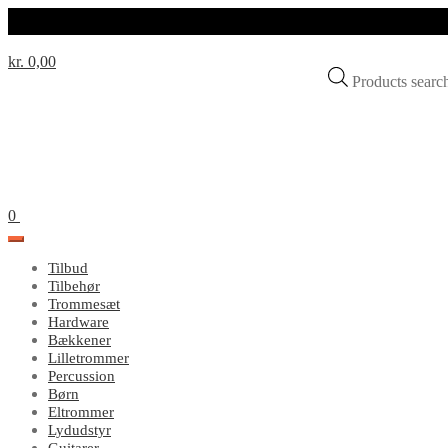
kr. 0,00
Products sear
0
Tilbud
Tilbehør
Trommesæt
Hardware
Bækkener
Lilletrommer
Percussion
Børn
Eltrommer
Lydudstyr