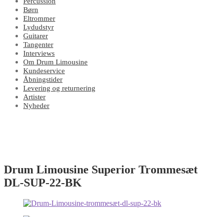
Percussion
Børn
Eltrommer
Lydudstyr
Guitarer
Tangenter
Interviews
Om Drum Limousine
Kundeservice
Åbningstider
Levering og returnering
Artister
Nyheder
Drum Limousine Superior Trommesæt
DL-SUP-22-BK