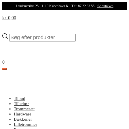
Landemærket 25 · 1119 København K · Tlf.: 87 22 33 55 ·
Se butikken
kr. 0,00
Products
search
0
Tilbud
Tilbehør
Trommesæt
Hardware
Bækkener
Lilletrommer