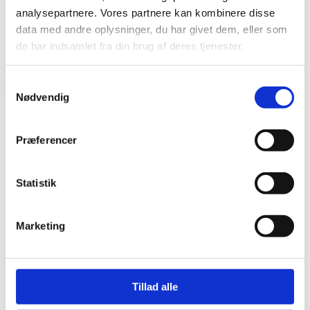
analysepartnere. Vores partnere kan kombinere disse
Bækkener, stativer, pedal og lilletromme er ikke inkluderet i prisen.
data med andre oplysninger, du har givet dem, eller som
Features
de har indsamlet fra din brug af deres tjenester.
10″ x 8″ – 12″ x 8″ – 16″ x 16″ – 22″ x 18″
Samtykkevalg
×
Nødvendig
Præferencer
Statistik
Vare lagt i kurv
Marketing
Shop videre
Til kurv
Tillad alle