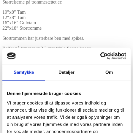
Størrelserne på trommesættet er:
10″x8″ Tam
12″x8″ Tam
16″x16″ Gulvtam
22″x18″ Stortromme
Stortrommen har justerbare ben med spikes.
Reifer på tammer er 2,3 mm triple flange hoops.
Der er RIMS på 10″ og 12″ tammerne for ekstra god sustain.
Trommerne er monteret med professionelle Search skind på både
Samtykke
Detaljer
Om
slag og resonant side.
– Tamskind: D57 Clear på slagsiden S10 Clear på resonant siden
Denne hjemmeside bruger cookies
Stortromme S10D5 clear på slagsiden S10 solid white på resonant
siden
Vi bruger cookies til at tilpasse vores indhold og
Finish: Piano Black
annoncer, til at vise dig funktioner til sociale medier og til
at analysere vores trafik. Vi deler også oplysninger om
Trommerne er højglanslakeret.
din brug af vores hjemmeside med vores partnere inden
Model nummer: DL-SUP-22-BK
for sociale medier, annonceringspartnere og