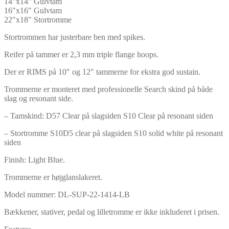
14″x14″ Gulvtam
16″x16″ Gulvtam
22″x18″ Stortromme
Stortrommen har justerbare ben med spikes.
Reifer på tammer er 2,3 mm triple flange hoops.
Der er RIMS på 10″ og 12″ tammerne for ekstra god sustain.
Trommerne er monteret med professionelle Search skind på både
slag og resonant side.
– Tamskind: D57 Clear på slagsiden S10 Clear på resonant siden
– Stortromme S10D5 clear på slagsiden S10 solid white på resonant
siden
Finish: Light Blue.
Trommerne er højglanslakeret.
Model nummer: DL-SUP-22-1414-LB
Bækkener, stativer, pedal og lilletromme er ikke inkluderet i prisen.