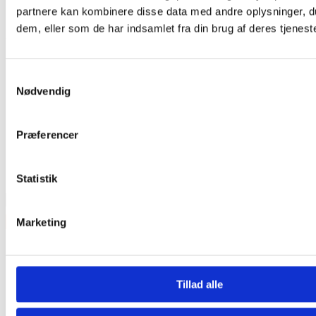
partnere kan kombinere disse data med andre oplysninger, du
Har du husket tilbehør?
dem, eller som de har indsamlet fra din brug af deres tjeneste
Tilmeld nyhedsbrev
Modtag nyheder på mail når vi har nye varer eller konkurrencer.
Samtykkevalg
Nødvendig
Præferencer
Statistik
Marketing
Kategorier
Tilbud
Trommesæt
Tillad alle
Lilletrommer
Bækkener