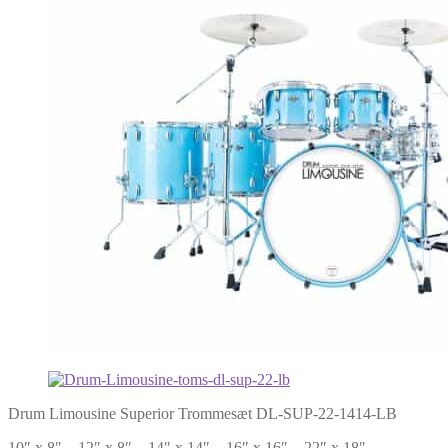
Drum Limousine Superior Trommesæt DL-SUP-22-1414-LB
10″ x 8″ – 12″ x 8″ – 14″ x 14″ – 16″ x 16″ – 22″ x 18″