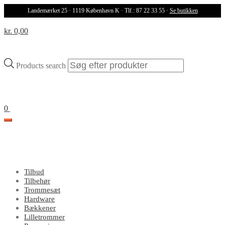
Landemærket 25 · 1119 København K · Tlf.: 87 22 33 55 ·
Se butikken
kr. 0,00
Products search
0
Tilbud
Tilbehør
Trommesæt
Hardware
Bækkener
Lilletrommer