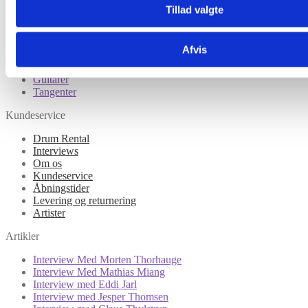
Percussion
Tillad valgte
Børn
Tilbehør til trommer
Hardware
Afvis
Eltrommer
Lydudstyr
Guitarer
Tangenter
Kundeservice
Drum Rental
Interviews
Om os
Kundeservice
Åbningstider
Levering og returnering
Artister
Artikler
Interview Med Morten Thorhauge
Interview Med Mathias Miang
Interview med Eddi Jarl
Interview med Jesper Thomsen