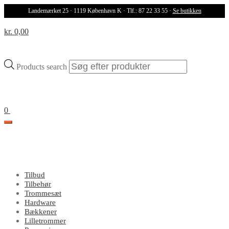
Landemærket 25 · 1119 København K · Tlf.: 87 22 33 55 ·
Se butikken
kr. 0,00
Products search
0
Tilbud
Tilbehør
Trommesæt
Hardware
Bækkener
Lilletrommer