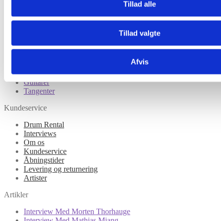
Trommesæt
Tillad alle
Lilletrommer
Bækkener
Percussion
Tillad valgte
Børn
Tilbehør til trommer
Hardware
Afvis
Eltrommer
Lydudstyr
Guitarer
Tangenter
Kundeservice
Drum Rental
Interviews
Om os
Kundeservice
Åbningstider
Levering og returnering
Artister
Artikler
Interview Med Morten Thorhauge
Interview Med Mathias Miang