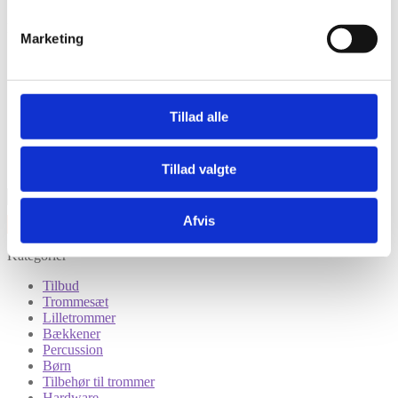
Modtag nyheder på mail når vi har nye varer eller konkurrencer.
Marketing
Tillad alle
Tillad valgte
Afvis
Kategorier
Tilbud
Trommesæt
Lilletrommer
Bækkener
Percussion
Børn
Tilbehør til trommer
Hardware