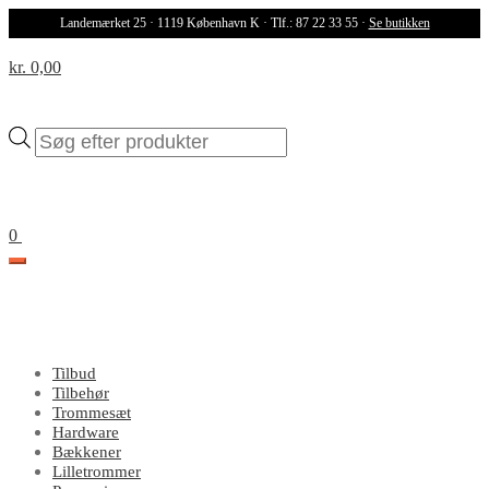
Landemærket 25 · 1119 København K · Tlf.: 87 22 33 55 ·
Se butikken
kr. 0,00
Products
search
0
Tilbud
Tilbehør
Trommesæt
Hardware
Bækkener
Lilletrommer