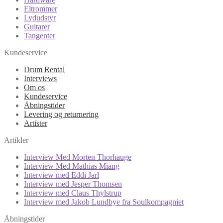
Eltrommer
Lydudstyr
Guitarer
Tangenter
Kundeservice
Drum Rental
Interviews
Om os
Kundeservice
Åbningstider
Levering og returnering
Artister
Artikler
Interview Med Morten Thorhauge
Interview Med Mathias Miang
Interview med Eddi Jarl
Interview med Jesper Thomsen
Interview med Claus Thylstrup
Interview med Jakob Lundbye fra Soulkompagniet
Åbningstider