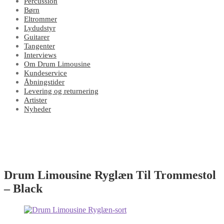
Percussion
Børn
Eltrommer
Lydudstyr
Guitarer
Tangenter
Interviews
Om Drum Limousine
Kundeservice
Åbningstider
Levering og returnering
Artister
Nyheder
Drum Limousine Ryglæn Til Trommestol
– Black