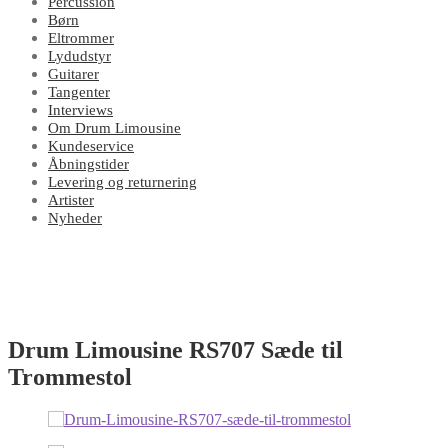
Percussion
Børn
Eltrommer
Lydudstyr
Guitarer
Tangenter
Interviews
Om Drum Limousine
Kundeservice
Åbningstider
Levering og returnering
Artister
Nyheder
Drum Limousine RS707 Sæde til
Trommestol