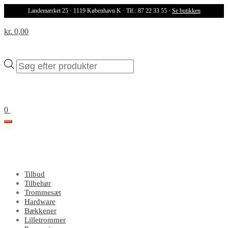
Landemærket 25 · 1119 København K · Tlf.: 87 22 33 55 ·
Se butikken
kr. 0,00
Products
search
0
Tilbud
Tilbehør
Trommesæt
Hardware
Bækkener
Lilletrommer