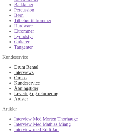
Bækkener
Percussion
Børn
Tilbehør til trommer
Hardware
Eltrommer
Lydudstyr
Guitarer
Tangenter
Kundeservice
Drum Rental
Interviews
Om os
Kundeservice
Åbningstider
Levering og returnering
Artister
Artikler
Interview Med Morten Thorhauge
Interview Med Mathias Miang
Interview med Eddi Jarl