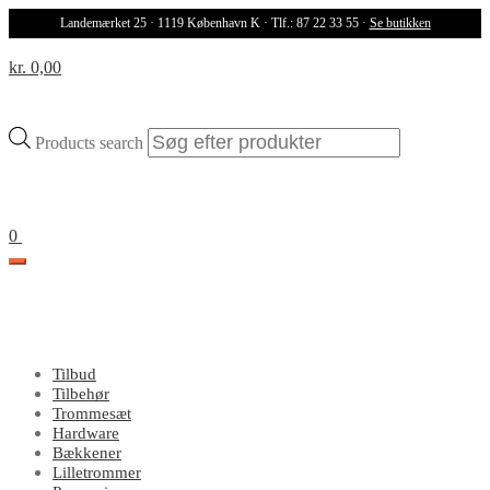
Landemærket 25 · 1119 København K · Tlf.: 87 22 33 55 ·
Se butikken
kr. 0,00
Products search
0
Tilbud
Tilbehør
Trommesæt
Hardware
Bækkener
Lilletrommer