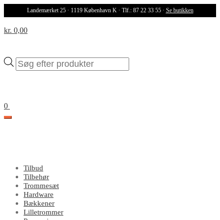
Landemærket 25 · 1119 København K · Tlf.: 87 22 33 55 ·
Se butikken
kr. 0,00
Products
search
0
Tilbud
Tilbehør
Trommesæt
Hardware
Bækkener
Lilletrommer