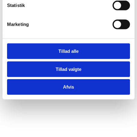
Statistik
Marketing
Tillad alle
Features
Tillad valgte
10″ x 8″ – 12″ x 9″ – 16″ x 16″ – 22″ x 18″ 14″x5½” + 14″
Gulvtom
Afvis
×