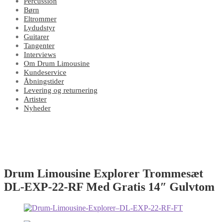
Percussion
Børn
Eltrommer
Lydudstyr
Guitarer
Tangenter
Interviews
Om Drum Limousine
Kundeservice
Åbningstider
Levering og returnering
Artister
Nyheder
Drum Limousine Explorer Trommesæt
DL-EXP-22-RF Med Gratis 14″ Gulvtom