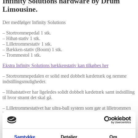
Infinity Solutions hardware by Drum
Limousine.
Der medfølger Infinity Solutions
– Stortrommepedal 1 stk.
– Hihat-stativ 1 stk.
– Lilletrommestativ 1 stk.
– Bækken-stativ (Boom) 1 stk.
– Trommestol 1 stk.
Ekstra Infinity Solutions bækkenstativ kan tilkøbes her
– Stortrommepedalen er solid med dobbelt kædetræk og nemme
indstillingsmuligheder.
– Hihatstativer har ligeledes solidt dobbelt kædetræk samt indstilling
til hvor stramt det skal gå.
– Lilletrommestativet har ultra-ball system som gør at lilletrommen
kan tiltes nøjagtig som man ønsker det.
– Bækkenstativer er med boom arm og har ultra-ball system som gør
at bækkenet kan tiltes nøjagtig som man ønsker det.
Samtykke
Detaljer
Om