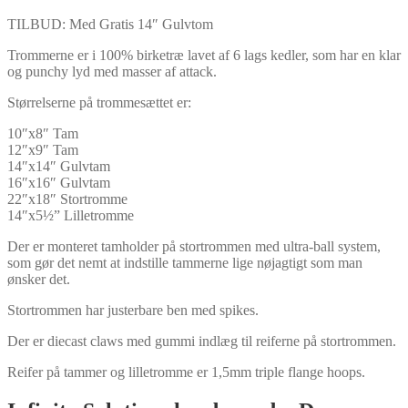
TILBUD: Med Gratis 14″ Gulvtom
Trommerne er i 100% birketræ lavet af 6 lags kedler, som har en klar
og punchy lyd med masser af attack.
Størrelserne på trommesættet er:
10″x8″ Tam
12″x9″ Tam
14″x14″ Gulvtam
16″x16″ Gulvtam
22″x18″ Stortromme
14″x5½” Lilletromme
Der er monteret tamholder på stortrommen med ultra-ball system,
som gør det nemt at indstille tammerne lige nøjagtigt som man
ønsker det.
Stortrommen har justerbare ben med spikes.
Der er diecast claws med gummi indlæg til reiferne på stortrommen.
Reifer på tammer og lilletromme er 1,5mm triple flange hoops.