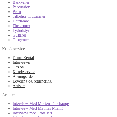
Bækkener
Percussion
Børn
Tilbehør til trommer
Hardware
Eltrommer
Lydudstyr
Guitarer
Tangenter
Kundeservice
Drum Rental
Interviews
Om os
Kundeservice
Åbningstider
Levering og returnering
Artister
Artikler
Interview Med Morten Thorhauge
Interview Med Mathias Miang
Interview med Eddi Jarl