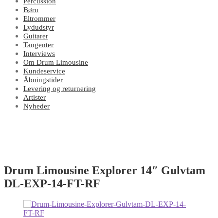
Percussion
Børn
Eltrommer
Lydudstyr
Guitarer
Tangenter
Interviews
Om Drum Limousine
Kundeservice
Åbningstider
Levering og returnering
Artister
Nyheder
Drum Limousine Explorer 14″ Gulvtam
DL-EXP-14-FT-RF