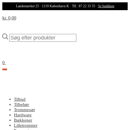
Landemærket 25 · 1119 København K · Tlf.: 87 22 33 55 ·
Se butikken
kr. 0,00
Products
search
0
Tilbud
Tilbehør
Trommesæt
Hardware
Bækkener
Lilletrommer