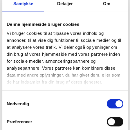
Model nummer: DL-EXP-14-FT-RF
Samtykke
Detaljer
Om
Features
Størrelse: 14″ x 14″
Denne hjemmeside bruger cookies
×
Vi bruger cookies til at tilpasse vores indhold og
annoncer, til at vise dig funktioner til sociale medier og til
at analysere vores trafik. Vi deler også oplysninger om
din brug af vores hjemmeside med vores partnere inden
for sociale medier, annonceringspartnere og
analysepartnere. Vores partnere kan kombinere disse
data med andre oplysninger, du har givet dem, eller som
de har indsamlet fra din brug af deres tjenester.
Vare lagt i kurv
Shop videre
Til kurv
Samtykkevalg
Nødvendig
Præferencer