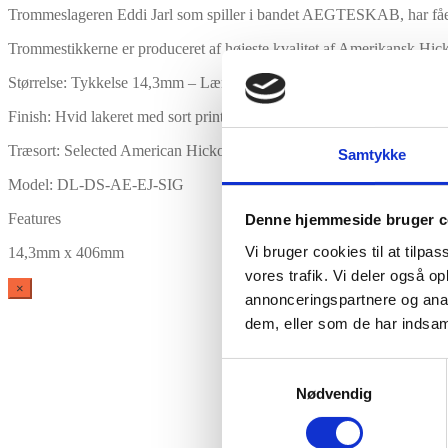
Trommeslageren Eddi Jarl som spiller i bandet AEGTESKAB, har fået 
Trommestikkerne er produceret af højeste kvalitet af Amerikansk Hick
Størrelse: Tykkelse 14,3mm – Længde 406mm
Finish: Hvid lakeret med sort print.
Træsort: Selected American Hickory
Samtykke
Model: DL-DS-AE-EJ-SIG
Features
Denne hjemmeside bruger c
Vi bruger cookies til at tilpas
14,3mm x 406mm
vores trafik. Vi deler også 
×
annonceringspartnere og anal
dem, eller som de har indsaml
Samtykkevalg
Nødvendig