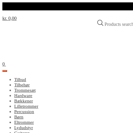
kr. 0,00
Products sear
0
Tilbud
Tilbehør
Trommesæt
Hardware
Bækkener
Lilletrommer
Percussion
Børn
Eltrommer
Lydudstyr