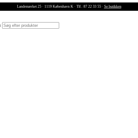
Landemærket 25 · 1119 København K · Tlf.: 87 22 33 55 ·
Se butikken
ch