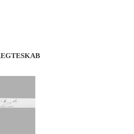
 – AEGTESKAB