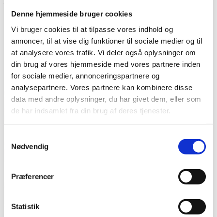
– Stortromme S10D5 clear på slagsiden og S10 solid white på
resonant siden
Denne hjemmeside bruger cookies
Finish: Red Stain.
Vi bruger cookies til at tilpasse vores indhold og
annoncer, til at vise dig funktioner til sociale medier og til
Trommerne er højglanslakerede.
at analysere vores trafik. Vi deler også oplysninger om
Model nummer: DL-CUS-20-YL
din brug af vores hjemmeside med vores partnere inden
for sociale medier, annonceringspartnere og
Bækkener, stativer, pedal og lilletromme er ikke inkluderet i prisen.
analysepartnere. Vores partnere kan kombinere disse
data med andre oplysninger, du har givet dem, eller som
de har indsamlet fra din brug af deres tjenester.
Samtykkevalg
Nødvendig
Præferencer
Statistik