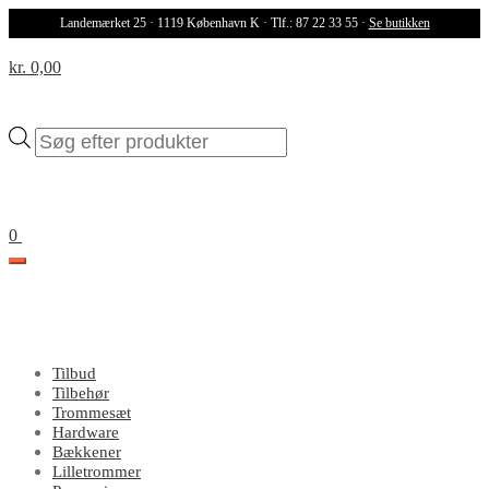
Landemærket 25 · 1119 København K · Tlf.: 87 22 33 55 ·
Se butikken
kr. 0,00
Products
search
0
Tilbud
Tilbehør
Trommesæt
Hardware
Bækkener
Lilletrommer