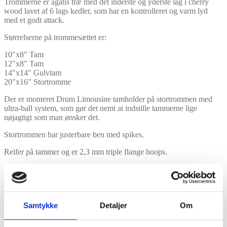
Trommerne er agatis træ med det inderste og yderste lag i cherry
wood lavet af 6 lags kedler, som har en kontrolleret og varm lyd
med et godt attack.
Størrelserne på trommesættet er:
10″x8″ Tam
12″x8″ Tam
14″x14″ Gulvtam
20″x16″ Stortromme
Der er monteret Drum Limousine tamholder på stortrommen med
ultra-ball system, som gør det nemt at indstille tammerne lige
nøjagtigt som man ønsker det.
Stortrommen har justerbare ben med spikes.
Reifer på tammer og er 2,3 mm triple flange hoops.
Der er RIMS på 10″ og 12″ tammerne for ekstra god sustain.
Trommerne er monteret med professionelle Search skind på både
slag og resonant side.
Samtykke
Detaljer
Om
– Tamskind: D57 Clear på slagsiden og S10 Clear på resonant siden