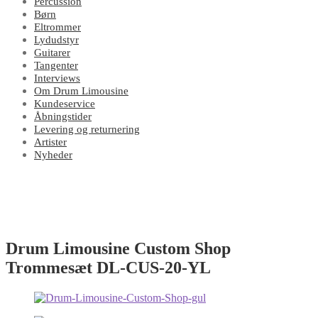
Percussion
Børn
Eltrommer
Lydudstyr
Guitarer
Tangenter
Interviews
Om Drum Limousine
Kundeservice
Åbningstider
Levering og returnering
Artister
Nyheder
Drum Limousine Custom Shop
Trommesæt DL-CUS-20-YL