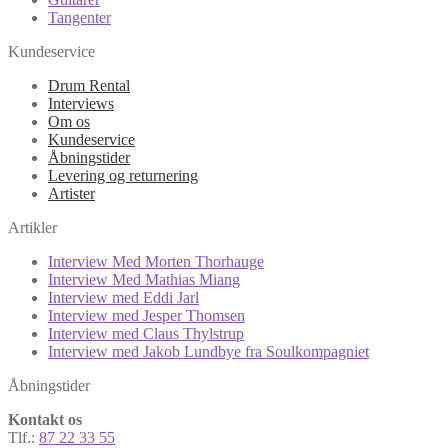
Tangenter
Kundeservice
Drum Rental
Interviews
Om os
Kundeservice
Åbningstider
Levering og returnering
Artister
Artikler
Interview Med Morten Thorhauge
Interview Med Mathias Miang
Interview med Eddi Jarl
Interview med Jesper Thomsen
Interview med Claus Thylstrup
Interview med Jakob Lundbye fra Soulkompagniet
Åbningstider
Kontakt os
Tlf.:
87 22 33 55