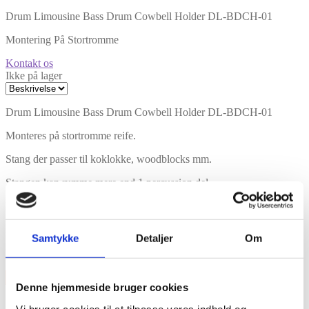
Drum Limousine Bass Drum Cowbell Holder DL-BDCH-01
Montering På Stortromme
Kontakt os
Ikke på lager
Drum Limousine Bass Drum Cowbell Holder DL-BDCH-01
Monteres på stortromme reife.
Stang der passer til koklokke, woodblocks mm.
Stangen kan rumme mere end 1 percussion del.
Nem at montere og indstille
Features
Samtykke
Detaljer
Om
Montering På Stortromme
×
Denne hjemmeside bruger cookies
Vi bruger cookies til at tilpasse vores indhold og