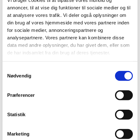
annoncer, til at vise dig funktioner til sociale medier og til
at analysere vores trafik. Vi deler også oplysninger om
din brug af vores hjemmeside med vores partnere inden
for sociale medier, annonceringspartnere og
analysepartnere. Vores partnere kan kombinere disse
Vare lagt i kurv
data med andre oplysninger, du har givet dem, eller som
de har indsamlet fra din brug af deres tjenester.
Shop videre
Til kurv
Samtykkevalg
Nødvendig
Præferencer
Har du husket tilbehør?
Statistik
Tilmeld nyhedsbrev
Modtag nyheder på mail når vi har nye varer eller konkurrencer.
Marketing