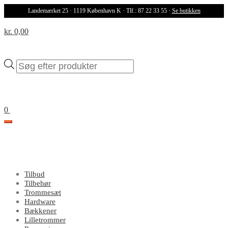
Landemærket 25 · 1119 København K · Tlf.: 87 22 33 55 ·
Se butikken
kr. 0,00
Products
search
0
Tilbud
Tilbehør
Trommesæt
Hardware
Bækkener
Lilletrommer