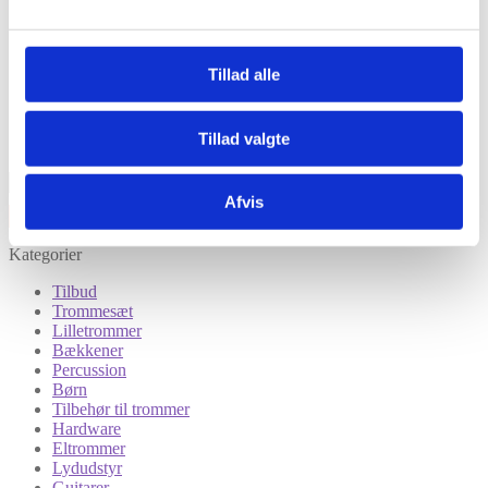
Tillad alle
Tillad valgte
Afvis
Kategorier
Tilbud
Trommesæt
Lilletrommer
Bækkener
Percussion
Børn
Tilbehør til trommer
Hardware
Eltrommer
Lydudstyr
Guitarer