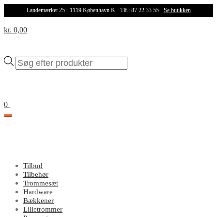
Landemærket 25 · 1119 København K · Tlf.: 87 22 33 55 ·
Se butikken
kr. 0,00
Products
search
0
Tilbud
Tilbehør
Trommesæt
Hardware
Bækkener
Lilletrommer