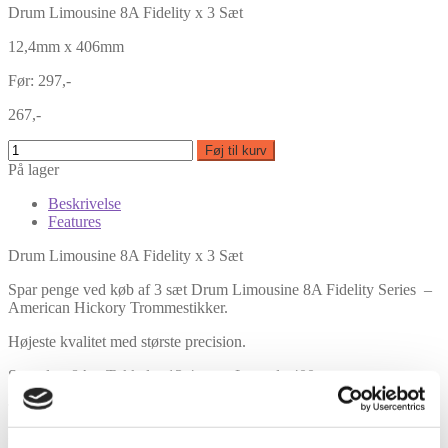
Drum Limousine 8A Fidelity x 3 Sæt
12,4mm x 406mm
Før: 297,-
267,-
Føj til kurv
På lager
Beskrivelse
Features
Drum Limousine 8A Fidelity x 3 Sæt
Spar penge ved køb af 3 sæt Drum Limousine 8A Fidelity Series –
American Hickory Trommestikker.
Højeste kvalitet med største precision.
Størrelse: 8A – Tykkelse 13,4mm – Længde 400mm
Træsort: Selected American Hickory
Model: DL-DS-FD8A-NA