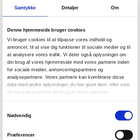
Samtykke
Detaljer
Om
Model: DL-DS-FD7A3-NA
Features
Denne hjemmeside bruger cookies
13,7mm x 409mm
Vi bruger cookies til at tilpasse vores indhold og
×
annoncer, til at vise dig funktioner til sociale medier og til
at analysere vores trafik. Vi deler også oplysninger om
din brug af vores hjemmeside med vores partnere inden
for sociale medier, annonceringspartnere og
analysepartnere. Vores partnere kan kombinere disse
data med andre oplysninger, du har givet dem, eller som
de har indsamlet fra din brug af deres tjenester.
Vare lagt i kurv
Samtykkevalg
Shop videre
Til kurv
Nødvendig
Præferencer