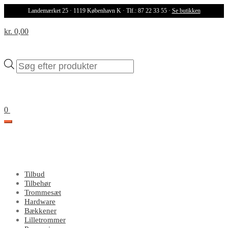
Landemærket 25 · 1119 København K · Tlf.: 87 22 33 55 ·
Se butikken
kr. 0,00
Products
search
0
Tilbud
Tilbehør
Trommesæt
Hardware
Bækkener
Lilletrommer