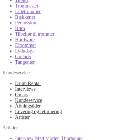
Tilbud
Trommesæt
Lilletrommer
Bækkener
Percussion
Børn
Tilbehør til trommer
Hardware
Eltrommer
Lydudstyr
Guitarer
Tangenter
Kundeservice
Drum Rental
Interviews
Om os
Kundeservice
Åbningstider
Levering og returnering
Artister
Artikler
Interview Med Morten Thorhauge