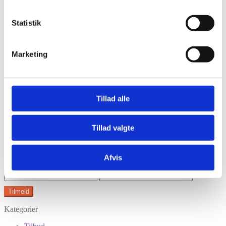
Statistik
Har du husket tilbehør?
Marketing
Tilmeld nyhedsbrev
Modtag nyheder på mail når vi har nye varer eller konkurrencer.
Tillad alle
Tillad valgte
Afvis
Kategorier