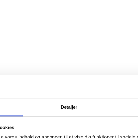
er.
Detaljer
ookies
se vores indhold og annoncer, til at vise dig funktioner til sociale