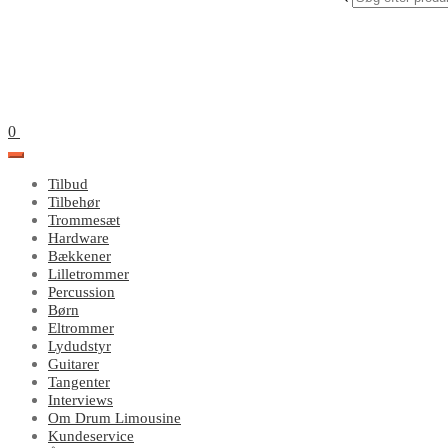
search
0
Tilbud
Tilbehør
Trommesæt
Hardware
Bækkener
Lilletrommer
Percussion
Børn
Eltrommer
Lydudstyr
Guitarer
Tangenter
Interviews
Om Drum Limousine
Kundeservice