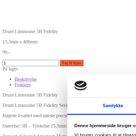
Drum Limousine 5B Fidelity
15,3mm x 406mm
99,-
Føj til kurv
På lager
Beskrivelse
Features
Drum Limousine 5B Fidelity
Drum Limousine 5B Fidelity Series – American Hickory Trommestikk
Samtykke
Højeste kvalitet med største precision.
Denne hjemmeside bruger c
Størrelse: 5B – Tykkelse 15,3mm – Længde 406mm
Vi bruger cookies til at tilpas