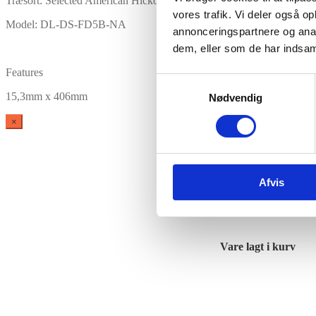
Træsort: Selected American Hickory
vores trafik. Vi deler også 
Model: DL-DS-FD5B-NA
annonceringspartnere og anal
dem, eller som de har indsaml
Features
Samtykkevalg
15,3mm x 406mm
Nødvendig
×
Afvis
Vare lagt i kurv