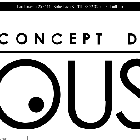
Landemærket 25 · 1119 København K · Tlf.: 87 22 33 55 ·
Se butikken