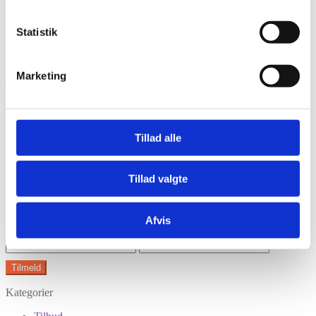
Statistik
Har du husket tilbehør?
Marketing
Tilmeld nyhedsbrev
Modtag nyheder på mail når vi har nye varer eller konkurrencer.
Tillad alle
Tillad valgte
Afvis
Kategorier