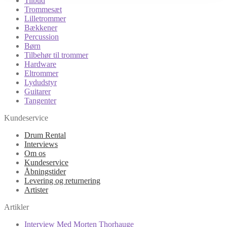
Tilbud
Trommesæt
Lilletrommer
Bækkener
Percussion
Børn
Tilbehør til trommer
Hardware
Eltrommer
Lydudstyr
Guitarer
Tangenter
Kundeservice
Drum Rental
Interviews
Om os
Kundeservice
Åbningstider
Levering og returnering
Artister
Artikler
Interview Med Morten Thorhauge