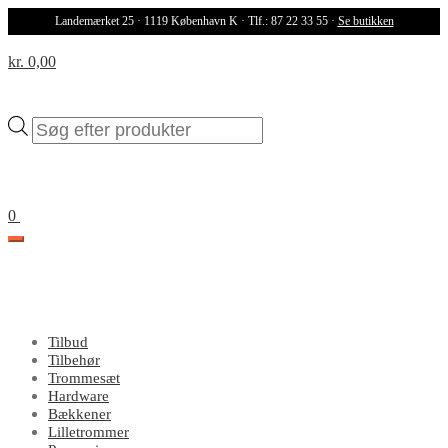
Landemærket 25 · 1119 København K · Tlf.: 87 22 33 55 ·
Se butikken
kr. 0,00
Products
search
0
Tilbud
Tilbehør
Trommesæt
Hardware
Bækkener
Lilletrommer