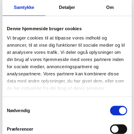
Samtykke
Detaljer
Om
Model: DL-DS-FD5A3-NA
Features
Denne hjemmeside bruger cookies
14,3mm x 421mm
Vi bruger cookies til at tilpasse vores indhold og
×
annoncer, til at vise dig funktioner til sociale medier og til
at analysere vores trafik. Vi deler også oplysninger om
din brug af vores hjemmeside med vores partnere inden
for sociale medier, annonceringspartnere og
analysepartnere. Vores partnere kan kombinere disse
data med andre oplysninger, du har givet dem, eller som
de har indsamlet fra din brug af deres tjenester.
Vare lagt i kurv
Samtykkevalg
Shop videre
Til kurv
Nødvendig
Præferencer