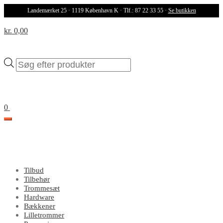
Landemærket 25 · 1119 København K · Tlf.: 87 22 33 55 ·
Se butikken
kr. 0,00
Products
search
0
Tilbud
Tilbehør
Trommesæt
Hardware
Bækkener
Lilletrommer