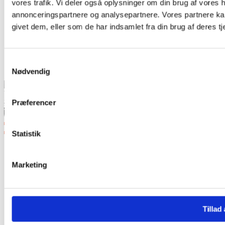
vores trafik. Vi deler også oplysninger om din brug af vores
annonceringspartnere og analysepartnere. Vores partnere ka
givet dem, eller som de har indsamlet fra din brug af deres tj
Samtykkevalg
Nødvendig
You're viewing:
Drum Limousine 5A Fidelity x 12 Sæt
Original
Current
Præferencer
kr.
1.188,00
kr.
950,00
price
price
Tilføj til kurv
was:
is:
kr. 1.188,00.
kr. 950,00.
Statistik
Marketing
Tillad 