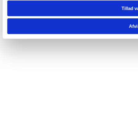
Tillad v
Afvi