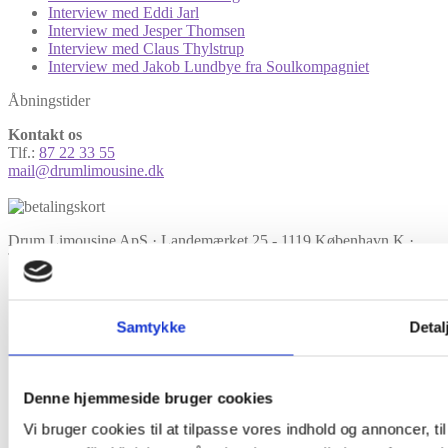
Interview med Eddi Jarl
Interview med Jesper Thomsen
Interview med Claus Thylstrup
Interview med Jakob Lundbye fra Soulkompagniet
Åbningstider
Kontakt os
Tlf.:
87 22 33 55
mail@drumlimousine.dk
Drum Limousine ApS · Landemærket 25 - 1119 København K ·
Tlf.: 87 22 33 55 · mail@drumlimousine.dk · CVR: 37469092
Samtykke
Detal
Denne hjemmeside bruger cookies
Vi bruger cookies til at tilpasse vores indhold og annoncer, til 