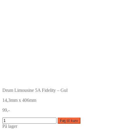
Drum Limousine 5A Fidelity – Gul
14,3mm x 406mm
99,-
Føj til kurv
På lager