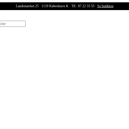
Landemærket 25 · 1119 København K · Tlf.: 87 22 33 55 ·
Se butikken