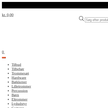
kr. 0,00
Products
search
0
Tilbud
Tilbehør
Trommesæt
Hardware
Bækkener
Lilletrommer
Percussion
Børn
Eltrommer
Lydudstyr