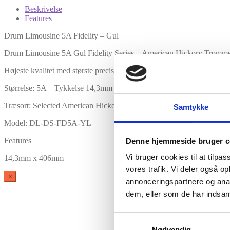
Beskrivelse
Features
Drum Limousine 5A Fidelity – Gul
Drum Limousine 5A Gul Fidelity Series – American Hickory Trommes
Højeste kvalitet med største precision.
Størrelse: 5A – Tykkelse 14,3mm – Længde 406mm
Træsort: Selected American Hickory
Samtykke
Model: DL-DS-FD5A-YL
Features
Denne hjemmeside bruger c
Vi bruger cookies til at tilpas
14,3mm x 406mm
vores trafik. Vi deler også 
×
annonceringspartnere og anal
dem, eller som de har indsaml
Samtykkevalg
Nødvendig