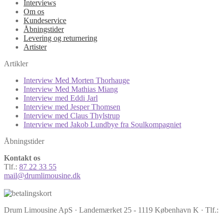
Interviews
Om os
Kundeservice
Åbningstider
Levering og returnering
Artister
Artikler
Interview Med Morten Thorhauge
Interview Med Mathias Miang
Interview med Eddi Jarl
Interview med Jesper Thomsen
Interview med Claus Thylstrup
Interview med Jakob Lundbye fra Soulkompagniet
Åbningstider
Kontakt os
Tlf.:
87 22 33 55
mail@drumlimousine.dk
Drum Limousine ApS · Landemærket 25 - 1119 København K · Tlf.: