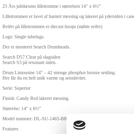
25 Års jubilæums lilletromme i størrelsen 14″ x 6½”
Lilletrommen er lavet af hamret messing og lakeret på ydersiden i can
Reifer på lilletrommen er diecast hoops (støbte reifer)
Lugs: Single tubelugs.
Der er monteret Search Drumheads.
Search D57 Clear på slagsiden
Search S3 på resonant siden.
Drum Limousine 14″ – 42 strenge phosphor bronze seiding.
Her får du en helt unik varme og sensitivitet.
Serie: Superior
Finish: Candy Red lakeret messing.
Størrelse: 14″ x 6½”
Model nummer: DL-SU-1465-BR-25AN
Features