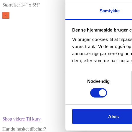
Størrelse: 14″ x 6½″
Samtykke
×
Denne hjemmeside bruger c
Vi bruger cookies til at tilpas
vores trafik. Vi deler også 
annonceringspartnere og anal
dem, eller som de har indsaml
Vare lagt i kurv
Samtykkevalg
Nødvendig
Afvis
Shop videre
Til kurv
Har du husket tilbehør?