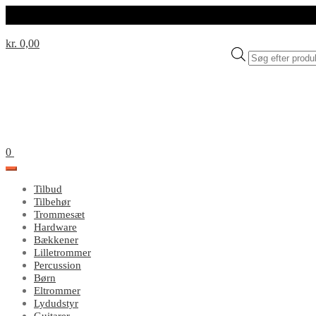
kr. 0,00
Products
search
0
Tilbud
Tilbehør
Trommesæt
Hardware
Bækkener
Lilletrommer
Percussion
Børn
Eltrommer
Lydudstyr