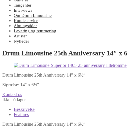
Guitarer
Tangenter
Interviews
Om Drum Limousine
Kundeservice
Åbningstider
Levering og returnering
Artister
Nyheder
Drum Limousine 25th Anniversary 14″ x 
Drum Limousine 25th Anniversary 14″ x 6½”
Størrelse: 14″ x 6½″
Kontakt os
Ikke på lager
Beskrivelse
Features
Drum Limousine 25th Anniversary 14″ x 6½”