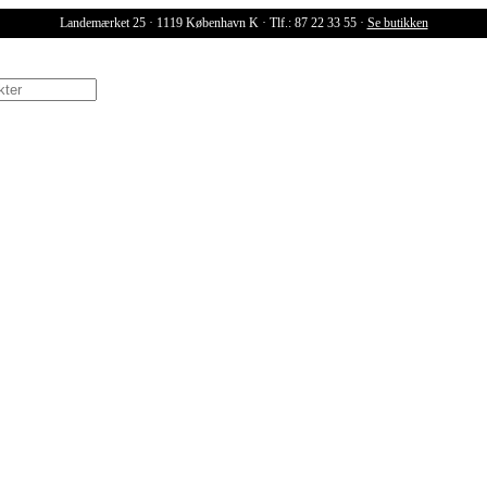
Landemærket 25 · 1119 København K · Tlf.: 87 22 33 55 ·
Se butikken