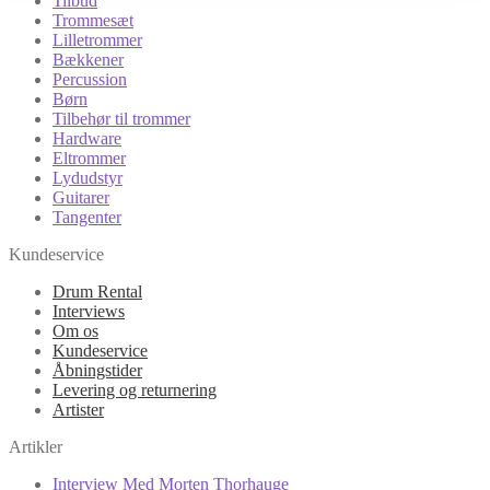
Tilbud
Trommesæt
Lilletrommer
Bækkener
Percussion
Børn
Tilbehør til trommer
Hardware
Eltrommer
Lydudstyr
Guitarer
Tangenter
Kundeservice
Drum Rental
Interviews
Om os
Kundeservice
Åbningstider
Levering og returnering
Artister
Artikler
Interview Med Morten Thorhauge