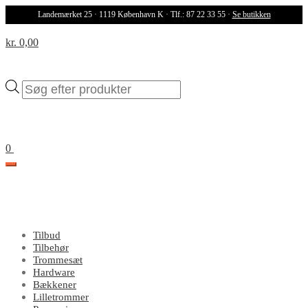
Landemærket 25 · 1119 København K · Tlf.: 87 22 33 55 ·
Se butikken
kr. 0,00
Products
search
0
Tilbud
Tilbehør
Trommesæt
Hardware
Bækkener
Lilletrommer