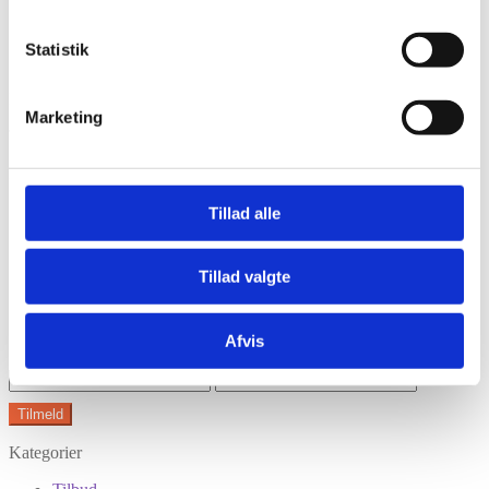
Statistik
Har du husket tilbehør?
Marketing
Tilmeld nyhedsbrev
Modtag nyheder på mail når vi har nye varer eller konkurrencer.
Tillad alle
Tillad valgte
Afvis
Kategorier