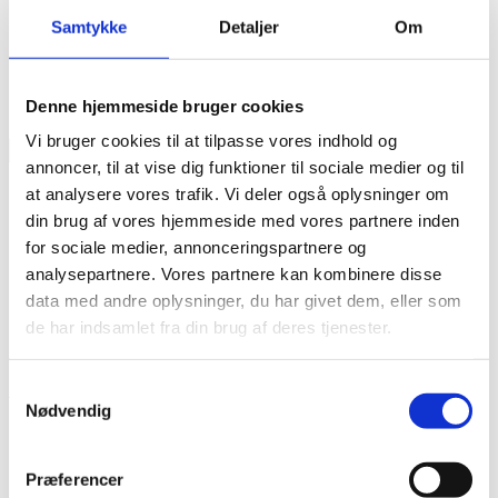
Samtykke
Detaljer
Om
Model: DL-DS-FD10A-NA
Features
Denne hjemmeside bruger cookies
12,4mm x 406mm
Vi bruger cookies til at tilpasse vores indhold og
×
annoncer, til at vise dig funktioner til sociale medier og til
at analysere vores trafik. Vi deler også oplysninger om
din brug af vores hjemmeside med vores partnere inden
for sociale medier, annonceringspartnere og
analysepartnere. Vores partnere kan kombinere disse
data med andre oplysninger, du har givet dem, eller som
de har indsamlet fra din brug af deres tjenester.
Vare lagt i kurv
Samtykkevalg
Shop videre
Til kurv
Nødvendig
Præferencer