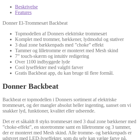
Beskrivelse
Features
Donner El-Trommesæt Backbeat
Topmodellen af Donners elektriske trommesæt
Komplet med trommer, bækkener, lydmodul og stativer
3 dual zone bækkenpads med ”choke” effekt
Tammer og lilletromme er monteret med Mesh skind
7” touch-skærm og intuitiv redigering
Over 1100 indbyggede lyde
Cool lyseffekter med valgfri farver
Gratis Backbeat app, du kan bruge til flere formål.
Donner Backbeat
Backbeat er topmodellen i Donners sortiment af elektriske
trommesæt, og der mangler absolut heller ingenting, uanset om vi
snakker lyd, funktioner, kvalitet eller udseende.
Det er et såkaldt 8 styks trommesæt med 3 dual zone bækkener med
”choke-effekt”, en storetromme samt en lilletromme og 3 tammer,
der er monteret med Mesh skind. Alle tromme- og bækkenpads er
udstyret med LED-lyseffekter, som du selv kan vælge farve på.