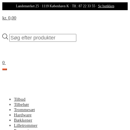
Landemærket 25 · 1119 København K · Tlf.: 87 22 33 55 ·
Se butikken
kr. 0,00
Products
search
0
Tilbud
Tilbehør
Trommesæt
Hardware
Bækkener
Lilletrommer