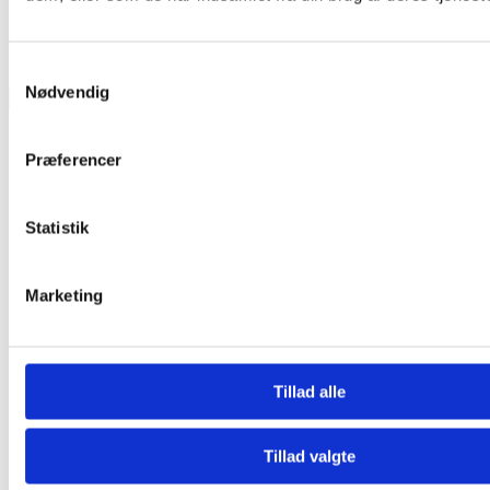
Features
Komplet El-trommesæt
Samtykkevalg
Nødvendig
×
Præferencer
Statistik
Vare lagt i kurv
Marketing
Shop videre
Til kurv
Tillad alle
Tillad valgte