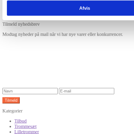
Afvis
Har du husket tilbehør?
Tilmeld nyhedsbrev
Modtag nyheder på mail når vi har nye varer eller konkurrencer.
Kategorier
Tilbud
Trommesæt
Lilletrommer