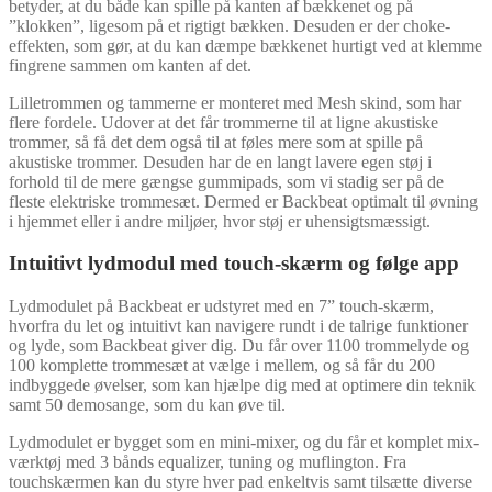
betyder, at du både kan spille på kanten af bækkenet og på
”klokken”, ligesom på et rigtigt bækken. Desuden er der choke-
effekten, som gør, at du kan dæmpe bækkenet hurtigt ved at klemme
fingrene sammen om kanten af det.
Lilletrommen og tammerne er monteret med Mesh skind, som har
flere fordele. Udover at det får trommerne til at ligne akustiske
trommer, så få det dem også til at føles mere som at spille på
akustiske trommer. Desuden har de en langt lavere egen støj i
forhold til de mere gængse gummipads, som vi stadig ser på de
fleste elektriske trommesæt. Dermed er Backbeat optimalt til øvning
i hjemmet eller i andre miljøer, hvor støj er uhensigtsmæssigt.
Intuitivt lydmodul med touch-skærm og følge app
Lydmodulet på Backbeat er udstyret med en 7” touch-skærm,
hvorfra du let og intuitivt kan navigere rundt i de talrige funktioner
og lyde, som Backbeat giver dig. Du får over 1100 trommelyde og
100 komplette trommesæt at vælge i mellem, og så får du 200
indbyggede øvelser, som kan hjælpe dig med at optimere din teknik
samt 50 demosange, som du kan øve til.
Lydmodulet er bygget som en mini-mixer, og du får et komplet mix-
værktøj med 3 bånds equalizer, tuning og muflington. Fra
touchskærmen kan du styre hver pad enkeltvis samt tilsætte diverse