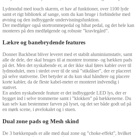
Lydmodul med touch skærm, et hav af funktioner, over 1100 lyde
samt et rigt bibliotek af sange, som du kan bruge i forbindelse med
øvning og den indbyggede undervisningsfunktion.
Der medfølger også stortrommepedal og hihat pedal, og det hele kan
monteres på den medfølgende og robuste ”kravlegård”.
Lækre og banebrydende features
Donner Backbeat bliver leveret med et stabilt aluminiumstativ, samt
alle de dele, der skal bruges til at montere tromme- og bækken pads
på det. Men det nyskabende er, at der ikke skal føres kabler over til
lydmodulet, men i stedet over til de små ”stikdåser”, der er placeret
på selve stativerne. Det betyder at du kun skal håndtere og placere
korte kabler, da de fleste kabel-meter er monteret indvendig i
stativet.
En anden nyskabende feature er det indbyggede LED lys, der er
bygget ind i selve trommerne samt i ”klokken” på bækkenerne. Du
kan selv kan bestemmer farven på lyset, og det ser både godt ud på
en mørk scene, i øvelokalet og i stuen.
Dual zone pads og Mesh skind
De 3 bækkenpads er alle med dual zone og ”choke-effekt”, hvilket