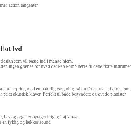
mer-action tangenter
lot lyd
esign som vil passe ind i mange hjem.
sten ingen grænse for hvad der kan kombineres til dette flotte instrumen
in berøring med en naturlig vægtning, så du får en realistisk respons, 
er på et akustisk klaver. Perfekt til både begyndere og øvede pianister.
 bas og orgel er optaget i rigtig høj klasse.
er en fyldig og lækker sound.