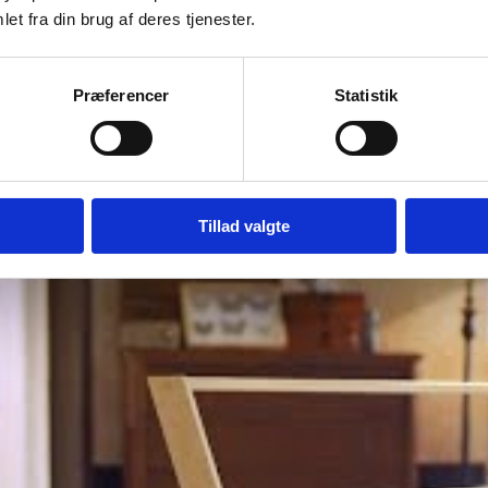
et fra din brug af deres tjenester.
TAIN, TRE-PEDAL (Half Pedal)
Præferencer
Statistik
0 dig en autentisk klaveroplevelse i et stilfuldt og rustikt design. Klar
Tillad valgte