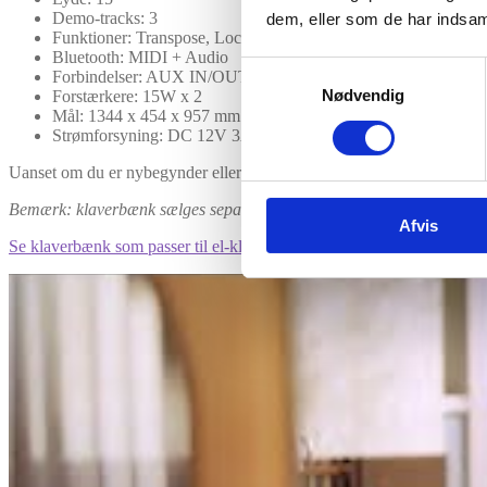
Demo-tracks: 3
dem, eller som de har indsaml
Funktioner: Transpose, Local-Off
Bluetooth: MIDI + Audio
Samtykkevalg
Forbindelser: AUX IN/OUT, USB MIDI, HEADPHONE, SUS
Nødvendig
Forstærkere: 15W x 2
Mål: 1344 x 454 x 957 mm
Strømforsyning: DC 12V 3A
Uanset om du er nybegynder eller erfaren pianist, giver Donner Oura R30
Bemærk: klaverbænk sælges separat
Afvis
Se klaverbænk som passer til el-klaveret her