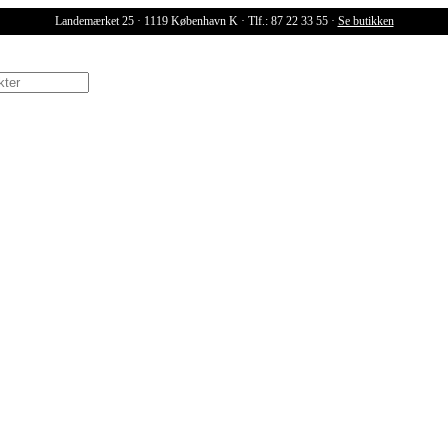
Landemærket 25 · 1119 København K · Tlf.: 87 22 33 55 ·
Se butikken