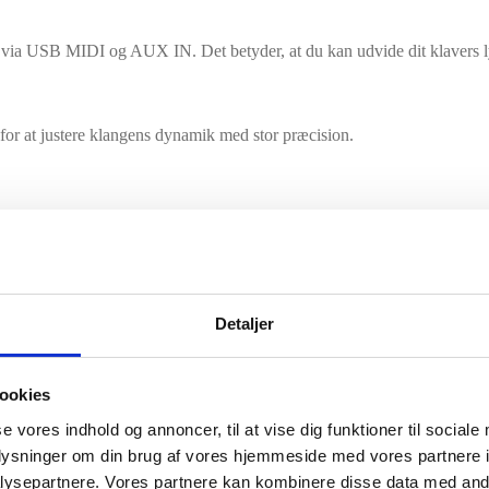
ia USB MIDI og AUX IN. Det betyder, at du kan udvide dit klavers lydb
d for at justere klangens dynamik med stor præcision.
 smartphone, tablet eller computer.
dine sange eller spille sammen med baggrundsmusik – helt uden kabler.
Detaljer
ser, der hjælper dig med at udvikle dine musikalske færdigheder.
veau.
ookies
se vores indhold og annoncer, til at vise dig funktioner til sociale
oplysninger om din brug af vores hjemmeside med vores partnere i
ysepartnere. Vores partnere kan kombinere disse data med andr