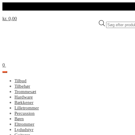
kr. 0,00
Products
search
0
Tilbud
Tilbehør
Trommesæt
Hardware
Bækkener
Lilletrommer
Percussion
Børn
Eltrommer
Lydudstyr