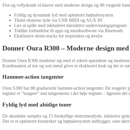
Flot og vellydende el-klaver med moderne design og 88 vægtede ham
Fyldig og dynamisk lyd med optimeret højttalersystem
Tilslut eksterne lyde via USB MIDI og AUX IN
Lær at spille med inkluderet interaktivt undervisningsprogram
Trådløs forbindelse til apps og musiksoftware via Bluetooth
Eksklusive demo-tracks for inspiration og øvelse
Donner Oura R300 – Moderne design med f
Donner Oura R300 markerer sig med et yderst spændene og moderne d
Kombination af træ og sort metal giver et eksklusivt look og der er næ
Hammer-action tangenter
Oura S300 har 88 graduerede hammer-action tangenter. De reagerer på d
register er ”tungere” end tangenterne i det høje register – ligesom det 
Fyldig lyd med alsidige toner
De akustiske samples og 15 forskellige instrumentlyde, inklusive guitar,
Der er et optimeret forstærker og højttalersystem indbygget, som sikr