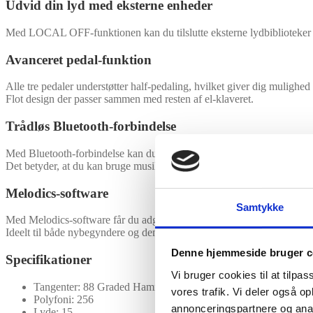
Udvid din lyd med eksterne enheder
Med LOCAL OFF-funktionen kan du tilslutte eksterne lydbiblioteker v
Avanceret pedal-funktion
Alle tre pedaler understøtter half-pedaling, hvilket giver dig mulighe
Flot design der passer sammen med resten af el-klaveret.
Trådløs Bluetooth-forbindelse
Med Bluetooth-forbindelse kan du nemt koble klaveret sammen med en
Det betyder, at du kan bruge musik-apps til at lære at spille, optage 
Melodics-software
Samtykke
Med Melodics-software får du adgang til interaktive lektioner og øvel
Ideelt til både nybegyndere og dem, der vil tage deres spil til næste ni
Denne hjemmeside bruger c
Specifikationer
Vi bruger cookies til at tilpas
Tangenter: 88 Graded Hammer Standard Keybed
vores trafik. Vi deler også 
Polyfoni: 256
annonceringspartnere og anal
Lyde: 15