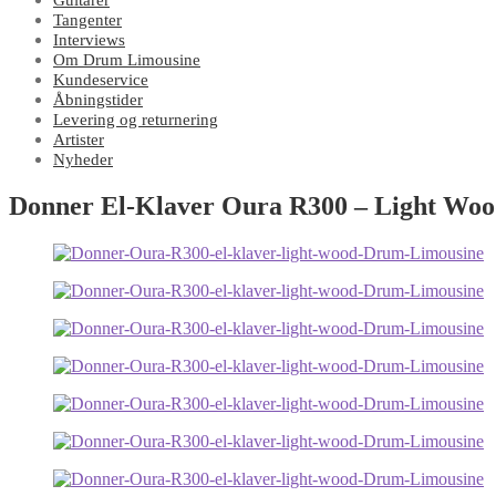
Guitarer
Tangenter
Interviews
Om Drum Limousine
Kundeservice
Åbningstider
Levering og returnering
Artister
Nyheder
Donner El-Klaver Oura R300 – Light Wood